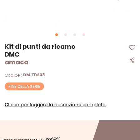
Vai
Kit di punti da ricamo
all'inizio
DMC
della
amaca
galleria
di
immagini
DM.TB238
Codice :
FINE DELLA SERIE
Clicca per leggere la descrizione completa
30
€00