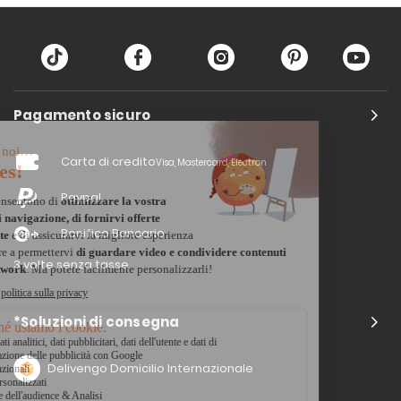
Pagamento sicuro
Carta di credito
Visa, Mastercard, Electron
Paypal
Bonifico Bancario
3 volte senza tasse
*Soluzioni di consegna
Delivengo Domicilio Internazionale