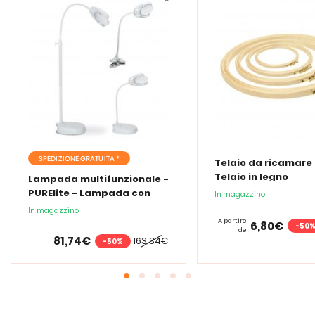
SPEDIZIONE GRATUITA *
Telaio da ricamare 
Telaio in legno
Lampada multifunzionale -
PURElite - Lampada con
In magazzino
lente d'ingrandimento
In magazzino
PURElite Tri Spectrum
A partire
6,80€
-50
de
81,74€
163,34€
-50%