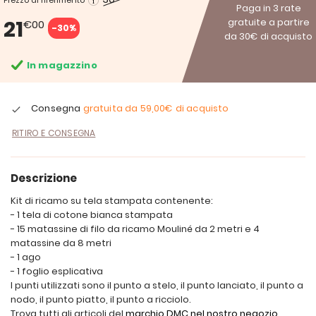
Prezzo di riferimento
Paga in 3 rate
21
gratuite a partire
€00
-30%
da 30€ di acquisto
In magazzino
Consegna
gratuita da
59,00€
di acquisto
RITIRO E CONSEGNA
Descrizione
Kit di ricamo su tela stampata contenente:
- 1 tela di cotone bianca stampata
- 15 matassine di filo da ricamo Mouliné da 2 metri e 4
matassine da 8 metri
- 1 ago
- 1 foglio esplicativa
I punti utilizzati sono il punto a stelo, il punto lanciato, il punto a
nodo, il punto piatto, il punto a ricciolo.
Trova tutti gli articoli del
marchio DMC nel nostro negozio