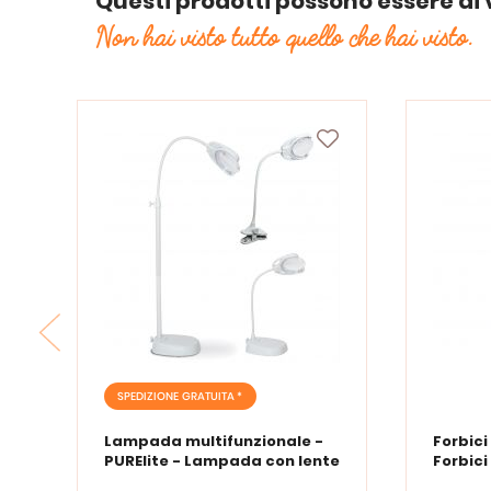
Questi prodotti possono essere di 
Non hai visto tutto quello che hai visto.
SPEDIZIONE GRATUITA *
Lampada multifunzionale -
Forbici
PURElite - Lampada con lente
Forbici
d'ingrandimento PURElite Tri