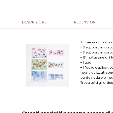
all'inizio
della
galleria
di
immagini
DESCRIZIONE
RECENSIONI
Kit per ricamo su c
- 3 supporti in cart
- 3 supporti in cart
- 13 matassine di f
- 1 ago
- 1 foglio esplicativ
I punti utilizzati so
punto nodulo e il pu
Trova tutti gli artico