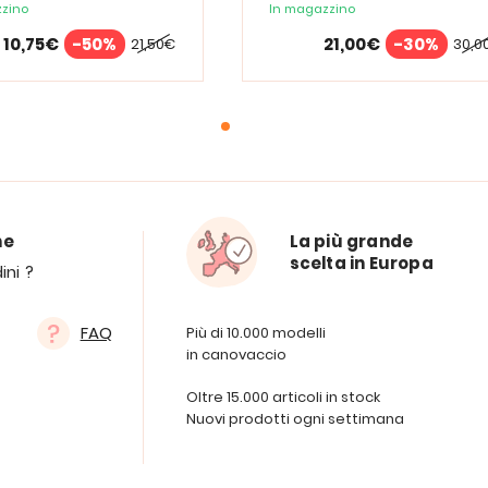
zino
In magazzino
10,75€
-50%
21,00€
-30%
21,50€
30,0
ne
La più grande
scelta in Europa
ini ?
FAQ
Più di 10.000 modelli
in canovaccio
Oltre 15.000 articoli in stock
Nuovi prodotti ogni settimana