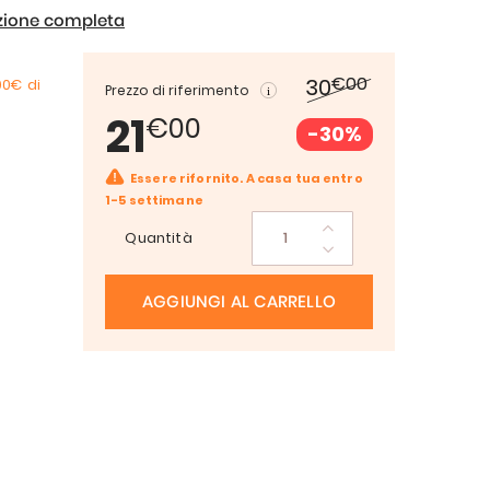
izione completa
€00
30
00€
di
Prezzo di riferimento
21
€00
-30%
Essere rifornito. A casa tua entro
1-5 settimane
Quantità
AGGIUNGI AL CARRELLO