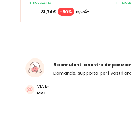
Spectrum
In magazzino
In magaz
81,74€
-50%
163,34€
6 consulenti a vostra disposizio
Domande, supporto per i vostri ord
VIA E-
MAIL