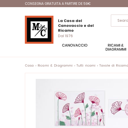
CONSEGNA GRATUITA A PARTIRE DE 59€
La Casa del
Canovaccio e del
Ricamo
Dal 1976
CANOVACCIO
RICAMI &
DIAGRAMMI
Casa
Ricami & Diagrammi
Tutti ricami
Tavole di Ricam
Vai
alla
fine
della
galleria
di
immagini