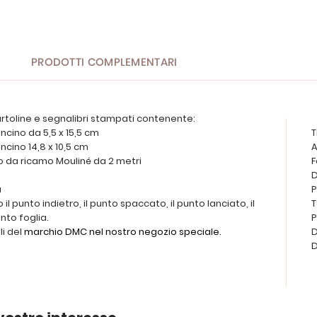
PRODOTTI COMPLEMENTARI
artoline e segnalibri stampati contenente:
oncino da 5,5 x 15,5 cm
T
oncino 14,8 x 10,5 cm
A
ilo da ricamo Mouliné da 2 metri
F
D
a
P
no il punto indietro, il punto spaccato, il punto lanciato, il
T
nto foglia.
P
li del
marchio DMC nel nostro negozio speciale.
D
D