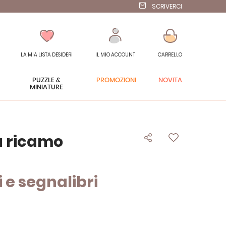
SCRIVERCI
LA MIA LISTA DESIDERI
IL MIO ACCOUNT
CARRELLO
PUZZLE &
PROMOZIONI
NOVITÀ
MINIATURE
da ricamo
ti e segnalibri