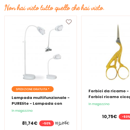
Non hai visto tutto quello che hai visto.
SPEDIZIONE GRATUITA *
Forbici da ricamo -
Forbici ricamo cic
Lampada multifunzionale -
PURElite - Lampada con
In magazzino
lente d'ingrandimento
In magazzino
PURElite Tri Spectrum
10,75€
-50
81,74€
163,34€
-50%