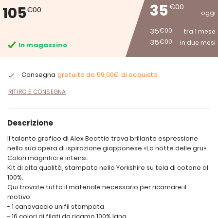
35
€00
105
€00
oggi
35
€00
tra 1 mese
35
€00
in due mesi
In magazzino
Consegna
gratuita da
59,00€
di acquisto
RITIRO E CONSEGNA
Descrizione
Il talento grafico di Alex Beattie trova brillante espressione
nella sua opera di ispirazione giapponese «La notte delle gru».
Colori magnifici e intensi.
Kit di alta qualità, stampato nello Yorkshire su tela di cotone al
100%.
Qui trovate tutto il materiale necessario per ricamare il
motivo:
- 1 canovaccio unifil stampata
- 16 colori di filati da ricamo 100% lana