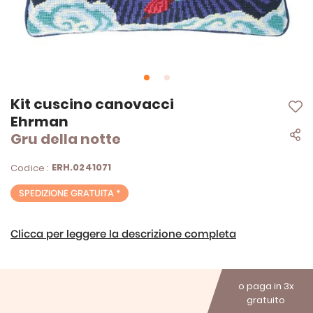
Vai
Kit cuscino canovacci
all'inizio
Ehrman
della
Gru della notte
galleria
di
immagini
ERH.0241071
Codice :
SPEDIZIONE GRATUITA *
Clicca per leggere la descrizione completa
o paga in 3x
gratuito