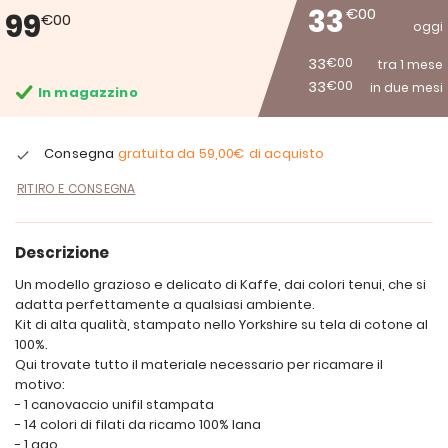
33
€00
99
€00
oggi
33
€00
tra 1 mese
33
€00
in due mesi
In magazzino
Consegna
gratuita da
59,00€
di acquisto
RITIRO E CONSEGNA
Descrizione
Un modello grazioso e delicato di Kaffe, dai colori tenui, che si
adatta perfettamente a qualsiasi ambiente.
Kit di alta qualità, stampato nello Yorkshire su tela di cotone al
100%.
Qui trovate tutto il materiale necessario per ricamare il
motivo:
- 1 canovaccio unifil stampata
- 14 colori di filati da ricamo 100% lana
- 1 ago