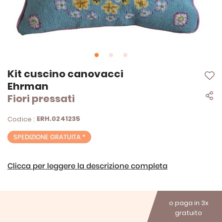
Vai
Kit cuscino canovacci
all'inizio
Ehrman
della
Fiori pressati
galleria
di
immagini
ERH.0241235
Codice :
SPEDIZIONE GRATUITA *
Clicca per leggere la descrizione completa
o paga in 3x
gratuito