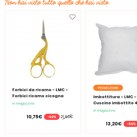
Non hai visto tutto quello che hai visto.
PROMOZIONE
Forbici da ricamo - LMC -
Forbici ricamo cicogna
Imbottitura - LMC -
Cuscino imbottito 4
In magazzino
cm
In magazzino
10,75€
21,50€
-50%
13,20€
-50%