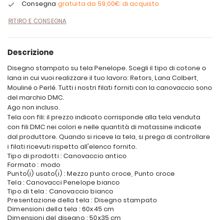
Consegna
gratuita da
59,00€
di acquisto
RITIRO E CONSEGNA
Descrizione
Disegno stampato su tela Penelope. Scegli il tipo di cotone o
lana in cui vuoi realizzare il tuo lavoro: Retors, Lana Colbert,
Mouliné o Perlé. Tutti i nostri filati forniti con la canovaccio sono
del marchio DMC.
Ago non incluso.
Tela con fili: il prezzo indicato corrisponde alla tela venduta
con fili DMC nei colori e nelle quantità di matassine indicate
dal produttore. Quando si riceve la tela, si prega di controllare
i filati ricevuti rispetto all'elenco fornito.
Tipo di prodotti : Canovaccio antico
Formato : modo
Punto(i) usato(i) : Mezzo punto croce, Punto croce
Tela : Canovacci Penelope bianco
Tipo di tela : Canovaccio bianco
Presentazione della tela : Disegno stampato
Dimensioni della tela : 60x45 cm
Dimensioni del disegno : 50x35 cm