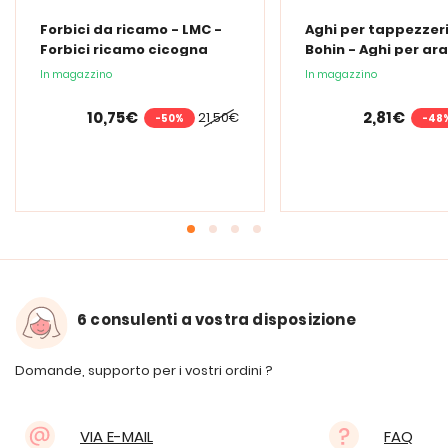
Forbici da ricamo - LMC -
Aghi per tappezzeri
Forbici ricamo cicogna
Bohin - Aghi per ara
mano n°20
In magazzino
In magazzino
10,75€
2,81€
21,50€
-50%
-48
6 consulenti a vostra disposizione
Domande, supporto per i vostri ordini ?
VIA E-MAIL
FAQ