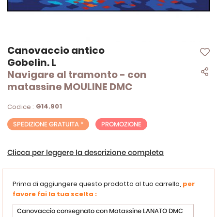
Vai
Canovaccio antico
all'inizio
Gobelin. L
della
Navigare al tramonto - con
galleria
di
matassine MOULINE DMC
immagini
G14.901
Codice :
SPEDIZIONE GRATUITA *
PROMOZIONE
Clicca per leggere la descrizione completa
Prima di aggiungere questo prodotto al tuo carrello,
per
favore fai la tua scelta :
Canovaccio consegnato con Matassine LANATO DMC