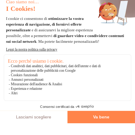
Carta di credito
Visa, Mastercard, Electron
Paypal
Bonifico Bancario
3 volte senza tasse
*Soluzioni di consegna
Delivengo Domicilio Internazionale
Catalogo
AGGIUNGI AL CARRELLO
Chi siamo?
I nostri impegni