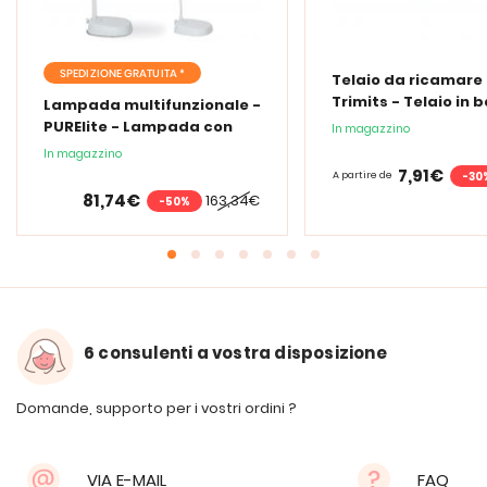
SPEDIZIONE GRATUITA *
Telaio da ricamare 
Trimits - Telaio in
Lampada multifunzionale -
PURElite - Lampada con
In magazzino
lente d'ingrandimento
In magazzino
PURElite Tri Spectrum
7,91€
-30
A partire de
81,74€
163,34€
-50%
6 consulenti a vostra disposizione
Domande, supporto per i vostri ordini ?
VIA E-MAIL
FAQ