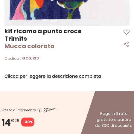
Vai
kit ricamo a punto croce
all'inizio
Trimits
della
Mucca colorata
galleria
di
immagini
GCS.133
Codice :
Clicca per leggere la descrizione completa
20
€40
Prezzo di riferimento
Paga in 3 rate
14
gratuite a partire
€28
-30%
da 30€ di acquisto