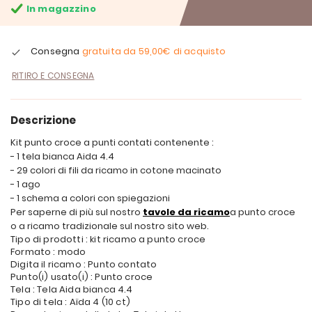
In magazzino
Consegna
gratuita da
59,00€
di acquisto
RITIRO E CONSEGNA
Descrizione
Kit punto croce a punti contati contenente :
- 1 tela bianca Aida 4.4
- 29 colori di fili da ricamo in cotone macinato
- 1 ago
- 1 schema a colori con spiegazioni
Per saperne di più sul nostro
tavole da ricamo
a punto croce
o a ricamo tradizionale sul nostro sito web.
Tipo di prodotti : kit ricamo a punto croce
Formato : modo
Digita il ricamo : Punto contato
Punto(i) usato(i) : Punto croce
Tela : Tela Aida bianca 4.4
Tipo di tela : Aïda 4 (10 ct)