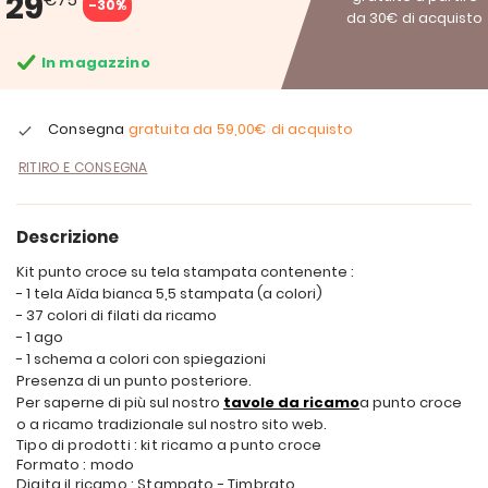
29
-30%
da 30€ di acquisto
In magazzino
Consegna
gratuita da
59,00€
di acquisto
RITIRO E CONSEGNA
Descrizione
Kit punto croce su tela stampata contenente :
- 1 tela Aïda bianca 5,5 stampata (a colori)
- 37 colori di filati da ricamo
- 1 ago
- 1 schema a colori con spiegazioni
Presenza di un punto posteriore.
Per saperne di più sul nostro
tavole da ricamo
a punto croce
o a ricamo tradizionale sul nostro sito web.
Tipo di prodotti : kit ricamo a punto croce
Formato : modo
Digita il ricamo : Stampato - Timbrato