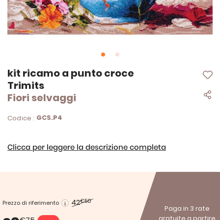
Vai
kit ricamo a punto croce
all'inizio
Trimits
della
Fiori selvaggi
galleria
di
immagini
GCS.P4
Codice :
Clicca per leggere la descrizione completa
42
€50
Prezzo di riferimento
Paga in 3 rate
gratuite a partire
€75