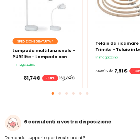
SPEDIZIONE GRATUITA *
Telaio da ricamare 
Trimits - Telaio in
Lampada multifunzionale -
PURElite - Lampada con
In magazzino
lente d'ingrandimento
In magazzino
PURElite Tri Spectrum
7,91€
-30
A partire de
81,74€
163,34€
-50%
6 consulenti a vostra disposizione
Domande, supporto per i vostri ordini ?