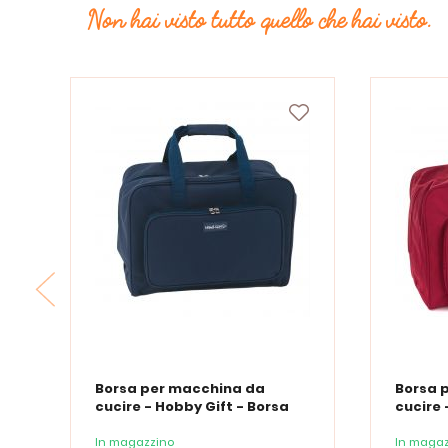
Non hai visto tutto quello che hai visto.
Borsa per macchina da
Borsa 
cucire - Hobby Gift - Borsa
cucire 
blu navy
rossa
In magazzino
In magaz