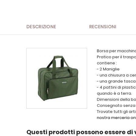
all'inizio
della
galleria
di
immagini
DESCRIZIONE
RECENSIONI
Borsa per macchina 
Pratico per il traspo
contiene :
- 2 Maniglie
- una chiusura a ce
- una grande tasca 
- 4 pattini di plast
quando è a terra.
Dimensioni della bo
Consegnato senza 
Trovate tutti gli art
nostra merceria on
Questi prodotti possono essere di 