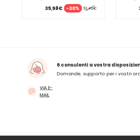
35,98€
-30%
51,40€
6 consulenti a vostra disposizio
Domande, supporto per i vostri ord
VIA E-
MAIL