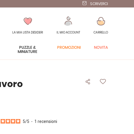
SCRIVERCI
LA MIA LISTA DESIDERI
IL MIO ACCOUNT
CARRELLO
PUZZLE &
PROMOZIONI
NOVITÀ
MINIATURE
avoro
5
/
5
-
1
recensioni