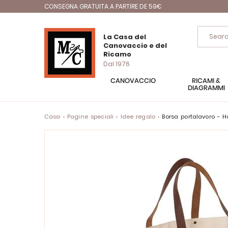
CONSEGNA GRATUITA A PARTIRE DE 59€
La Casa del
Canovaccio e del
Ricamo
Dal 1976
CANOVACCIO
RICAMI &
DIAGRAMMI
Casa
Pagine speciali
Idee regalo
Borsa portalavoro - H
Vai
alla
fine
della
galleria
di
immagini