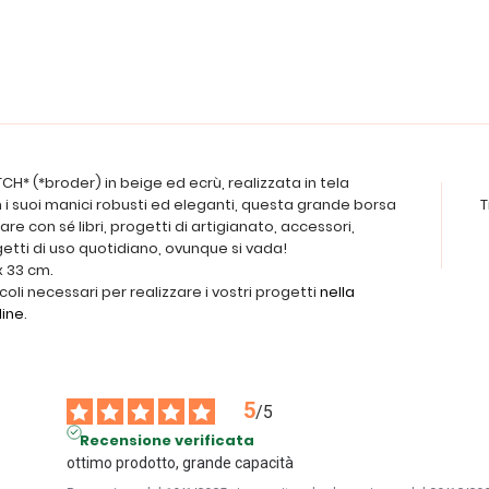
CH* (*broder) in beige ed ecrù, realizzata in tela
n i suoi manici robusti ed eleganti, questa grande borsa
T
re con sé libri, progetti di artigianato, accessori,
getti di uso quotidiano, ovunque si vada!
x 33 cm.
icoli necessari per realizzare i vostri progetti
nella
line
.
5
/
5
Recensione verificata
ottimo prodotto, grande capacità