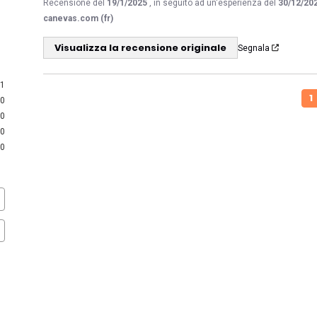
Recensione del
19/1/2025
, in seguito ad un'esperienza del
30/12/20
canevas.com (fr)
Visualizza la recensione originale
Segnala
1
1
0
0
0
0