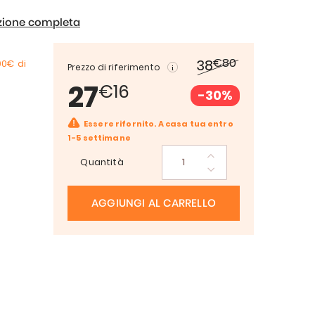
izione completa
€80
38
00€
di
Prezzo di riferimento
27
€16
-30%
Essere rifornito. A casa tua entro
1-5 settimane
Quantità
AGGIUNGI AL CARRELLO