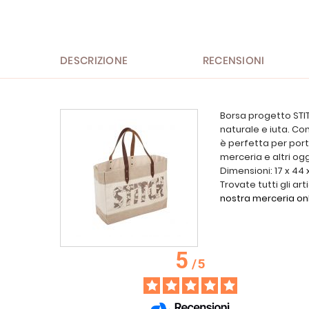
all'inizio
della
galleria
di
immagini
DESCRIZIONE
RECENSIONI
Borsa progetto STIT
naturale e iuta. Co
è perfetta per porta
merceria e altri og
Dimensioni: 17 x 44 
Trovate tutti gli art
nostra merceria on
5
/
5