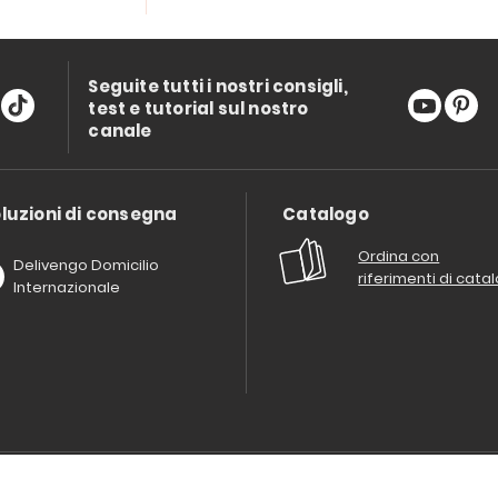
Seguite tutti i nostri consigli,
test e tutorial sul nostro
canale
luzioni di consegna
Catalogo
Ordina con
Delivengo Domicilio
riferimenti di cata
Internazionale
Chi siamo?
I nostri impegni
Condizioni delle offerta