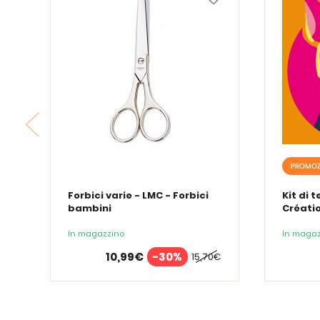
PROMOZ
Forbici varie - LMC - Forbici
Kit di 
bambini
Créati
In magazzino
In magaz
10,99€
-30%
15,70€