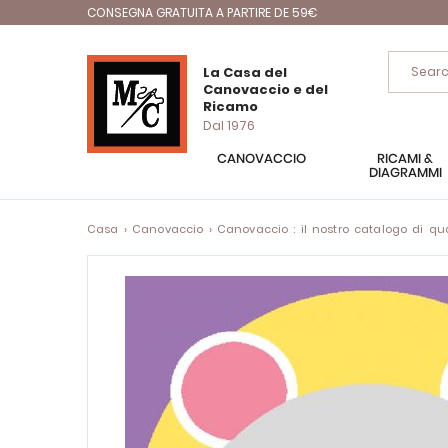
CONSEGNA GRATUITA A PARTIRE DE 59€
La Casa del
Canovaccio e del
Ricamo
Dal 1976
CANOVACCIO
RICAMI &
DIAGRAMMI
Casa
Canovaccio
Canovaccio : il nostro catalogo di quad
Vai
alla
fine
della
galleria
di
immagini