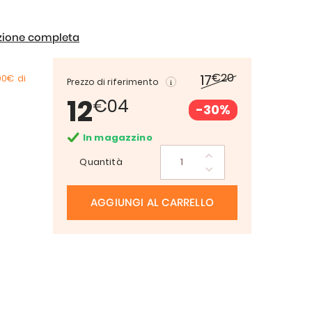
izione completa
€20
17
00€
di
Prezzo di riferimento
12
€04
-30%
In magazzino
Quantità
AGGIUNGI AL CARRELLO