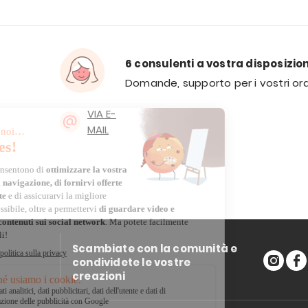
6 consulenti a vostra disposizio
Domande, supporto per i vostri ord
VIA E-
MAIL
Scambiate con la comunità e
condividete le vostre
creazioni