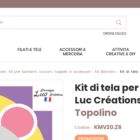
Search
ORDINE VELOCE
FILATI & TELE
ACCESSORI &
ATTIVITÀ
MERCERIA
CREATIVE & DIY
ri, kit per bambini, cuscini, tappeti e accessori
Kit Bambini
Kit di te
Kit di tela pe
Luc Création
Topolino
KMV20.Z6
Codice :
PROMOZIONE