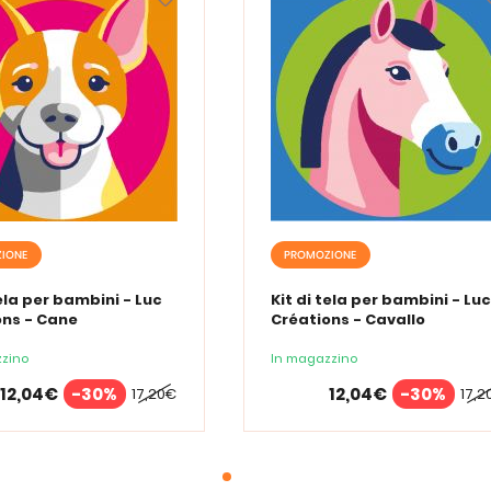
IONE
PROMOZIONE
tela per bambini - Luc
Kit di tela per bambini - Luc
ons - Cane
Créations - Cavallo
zino
In magazzino
12,04€
-30%
12,04€
-30%
17,20€
17,2