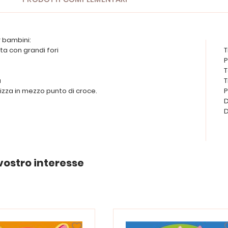
r bambini:
ta con grandi fori
T
P
T
a
T
lizza in mezzo punto di croce.
P
D
D
vostro interesse