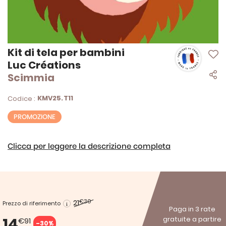
Vai
Kit di tela per bambini
all'inizio
Luc Créations
della
Scimmia
galleria
di
immagini
KMV25.T11
Codice :
PROMOZIONE
Clicca per leggere la descrizione completa
21
€30
Prezzo di riferimento
Paga in 3 rate
14
gratuite a partire
€91
-30%