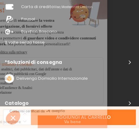
Carta di credito
Visa, Mastercard, Electron
Paypal
Bonifico Bancario
3 volte senza tasse
*Soluzioni di consegna
Delivengo Domicilio Internazionale
Catalogo
AGGIUNGI AL CARRELLO