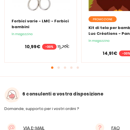
PROMOZIONE
Forbici varie - LMC - Forbici
bambini
Kit di tela per bamb
Luc Créations - Pa
In magazzino
In magazzino
10,99€
15,70€
-30%
14,91€
-30
6 consulenti a vostra disposizione
Domande, supporto per i vostri ordini ?
VIA E-MAIL
FAQ