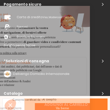
Pagamento sicuro
Carta di credito
Visa, Mastercard, Electron
Paypal
Bonifico Bancario
3 volte senza tasse
*Soluzioni di consegna
Delivengo Domicilio Internazionale
Catalogo
AGGIUNGI AL CARRELLO