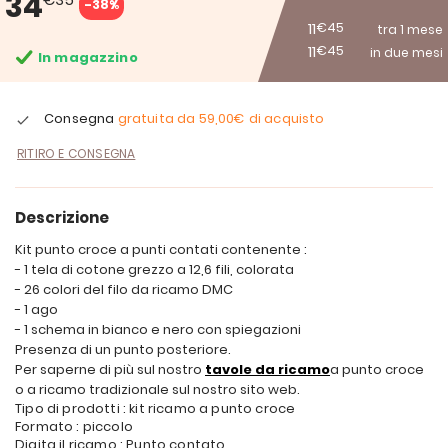
34
-38%
11
€45
tra 1 mese
11
€45
in due mesi
In magazzino
Consegna
gratuita da
59,00€
di acquisto
RITIRO E CONSEGNA
Descrizione
Kit punto croce a punti contati contenente :
- 1 tela di cotone grezzo a 12,6 fili, colorata
- 26 colori del filo da ricamo DMC
- 1 ago
- 1 schema in bianco e nero con spiegazioni
Presenza di un punto posteriore.
Per saperne di più sul nostro
tavole da ricamo
a punto croce
o a ricamo tradizionale sul nostro sito web.
Tipo di prodotti : kit ricamo a punto croce
Formato : piccolo
Digita il ricamo : Punto contato