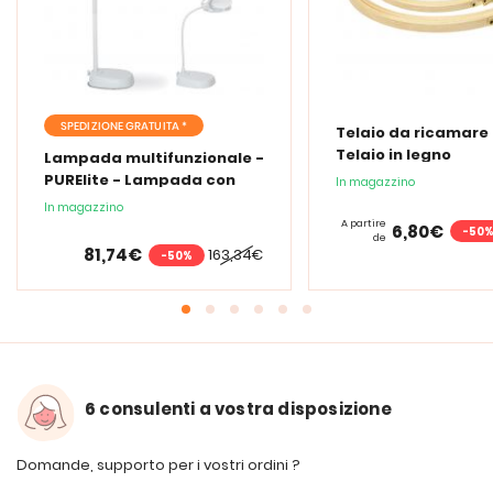
SPEDIZIONE GRATUITA *
Telaio da ricamare 
Telaio in legno
Lampada multifunzionale -
PURElite - Lampada con
In magazzino
lente d'ingrandimento
In magazzino
PURElite Tri Spectrum
A partire
6,80€
-50
de
81,74€
163,34€
-50%
6 consulenti a vostra disposizione
Domande, supporto per i vostri ordini ?