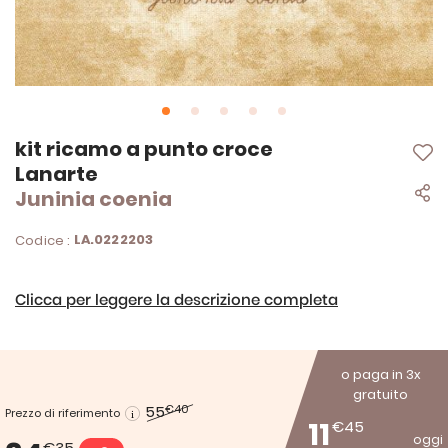
Vai
kit ricamo a punto croce
all'inizio
Lanarte
della
Juninia coenia
galleria
di
immagini
LA.0222203
Codice :
Clicca per leggere la descrizione completa
o paga in 3x
gratuito
55
€40
Prezzo di riferimento
11
€45
oggi
€35