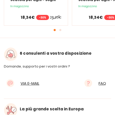
stellati
mezzanotte
In magazzino
In magazzino
18,34€
18,34€
26,20€
-30%
-30%
6 consulenti a vostra disposizione
Domande, supporto per i vostri ordini ?
VIA E-MAIL
FAQ
La più grande scelta in Europa