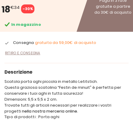
Paga in 3 rate
18
gratuite a partire
€34
-30%
da 30€ di acquisto
In magazzino
Consegna
gratuita da
59,00€
di acquisto
RITIRO E CONSEGNA
Descrizione
Scatola porta aghi piccola in metallo Letitstich.
Questa graziosa scatolina “Festin de minuit” è perfetta per
conservare i tuoi aghi in tutta sicurezza!
Dimensioni: 5,5 x 5,5 x 2 cm.
Trovate tutti gli articoli necessari per realizzare i vostri
progetti
nella nostra merceria online
.
Tipo di prodotti : Porta aghi