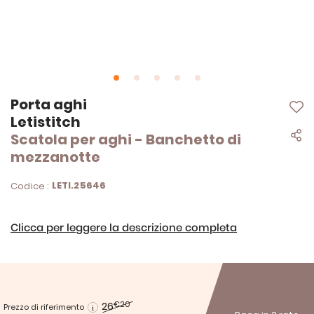
Vai
Porta aghi
all'inizio
Letistitch
della
Scatola per aghi - Banchetto di
galleria
di
mezzanotte
immagini
LETI.25646
Codice :
Clicca per leggere la descrizione completa
26
€20
Prezzo di riferimento