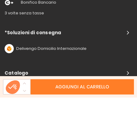
Bonifico Bancario
3 volte senza tasse
*Soluzioni di consegna
Delivengo Domicilio Internazionale
Catalogo
AGGIUNGI AL CARRELLO
Chi siamo?
I nostri impegni
Condizioni delle offerta
Avviso legale
CGV
Informazioni di contatto