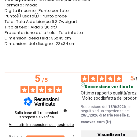
Formato : modo
Digita il ricamo : Punto contato
Punto(i) usato(i) : Punto croce
Tela : Tela Aida bianca 6.3 Zweigart
Tipo di tela : Aïda 6 (16 ct)
Presentazione della tela : Tela intatta
Dimensioni della tela : 35x45 cm
Dimensioni del disegno : 23x34 cm
5
5
/
/
5
Recensione verificata
Ottimo rapporto qualità/prezz
 Molto soddisfatta del prodot
Recensione del
13/6/2026
, in
seguito ad un'esperienza del
Sulla base di
1
recensioni
20/5/2026
di
Marie Noelle D.
sottoposte a verifica
canevas.com (fr)
Vedi tutte le recensioni su questo sito
Visualizza la
5
stelle
1