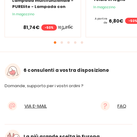
Lampada multifunzionale -
PURElite - Lampada con
In magazzino
lente d'ingrandimento
In magazzino
PURElite Tri Spectrum
A partire
6,80€
-50
de
81,74€
163,34€
-50%
6 consulenti a vostra disposizione
Domande, supporto per i vostri ordini ?
VIA E-MAIL
FAQ
La più grande scelta in Europa