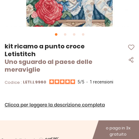
Vai
kit ricamo a punto croce
all'inizio
Letistitch
della
Uno sguardo al paese delle
galleria
di
meraviglie
immagini
LETI.L9960
Codice :
5
/
5
-
1
recensioni
Clicca per leggere la descrizione completa
o paga in 3x
gratuito
€80