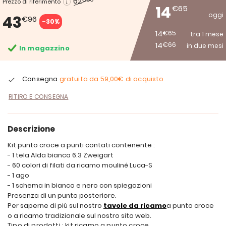
62
Prezzo di riferimento
14
€65
oggi
43
€96
-30%
14
€65
tra 1 mese
14
€66
in due mesi
In magazzino
Consegna
gratuita da
59,00€
di acquisto
RITIRO E CONSEGNA
Descrizione
Kit punto croce a punti contati contenente :
- 1 tela Aïda bianca 6.3 Zweigart
- 60 colori di filati da ricamo mouliné Luca-S
- 1 ago
- 1 schema in bianco e nero con spiegazioni
Presenza di un punto posteriore.
Per saperne di più sul nostro
tavole da ricamo
a punto croce
o a ricamo tradizionale sul nostro sito web.
Tipo di prodotti : kit ricamo a punto croce