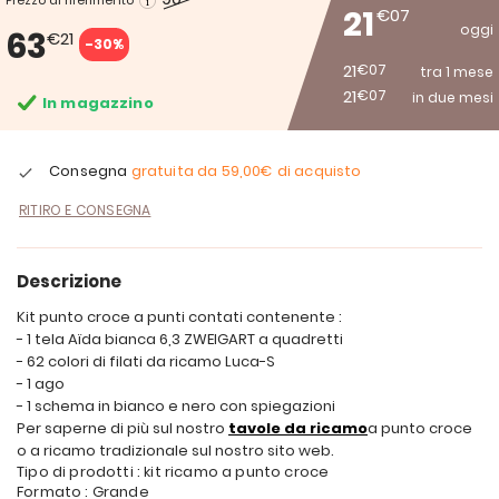
Prezzo di riferimento
21
€07
oggi
63
€21
-30%
21
€07
tra 1 mese
21
€07
in due mesi
In magazzino
Consegna
gratuita da
59,00€
di acquisto
RITIRO E CONSEGNA
Descrizione
Kit punto croce a punti contati contenente :
- 1 tela Aïda bianca 6,3 ZWEIGART a quadretti
- 62 colori di filati da ricamo Luca-S
- 1 ago
- 1 schema in bianco e nero con spiegazioni
Per saperne di più sul nostro
tavole da ricamo
a punto croce
o a ricamo tradizionale sul nostro sito web.
Tipo di prodotti : kit ricamo a punto croce
Formato : Grande