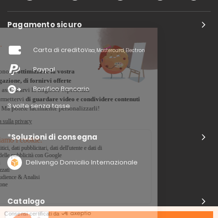
Pagamento sicuro
Carta di credito
Visa, Mastercard, Electron
Paypal
Bonifico Bancario
3 volte senza tasse
*Soluzioni di consegna
Delivengo Domicilio Internazionale
Catalogo