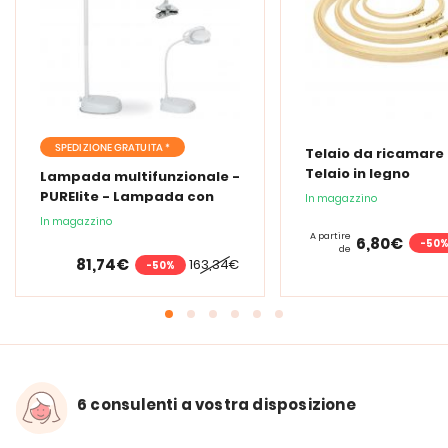
SPEDIZIONE GRATUITA *
Telaio da ricamare 
Telaio in legno
Lampada multifunzionale -
PURElite - Lampada con
In magazzino
lente d'ingrandimento
In magazzino
PURElite Tri Spectrum
A partire
6,80€
-50
de
81,74€
163,34€
-50%
6 consulenti a vostra disposizione