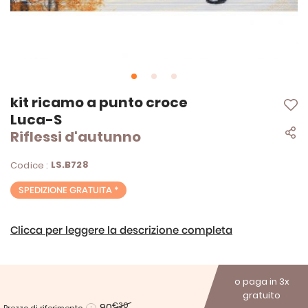
Vai
kit ricamo a punto croce
all'inizio
Luca-S
della
Riflessi d'autunno
galleria
di
immagini
LS.B728
Codice :
SPEDIZIONE GRATUITA *
Clicca per leggere la descrizione completa
o paga in 3x
gratuito
90
€30