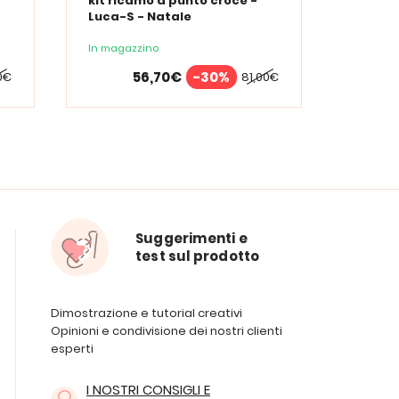
kit ricamo a punto croce -
kit ri
Luca-S - Natale
Luca-S
In magazzino
In maga
56,70€
-30%
0€
81,00€
Suggerimenti e
test sul prodotto
Dimostrazione e tutorial creativi
Opinioni e condivisione dei nostri clienti
esperti
I NOSTRI CONSIGLI E