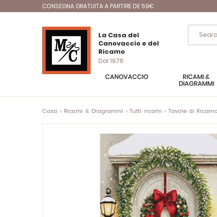
CONSEGNA GRATUITA A PARTIRE DE 59€
La Casa del
Canovaccio e del
Ricamo
Dal 1976
CANOVACCIO
RICAMI &
DIAGRAMMI
Casa
Ricami & Diagrammi
Tutti ricami
Tavole di Ricam
Vai
alla
fine
della
galleria
di
immagini