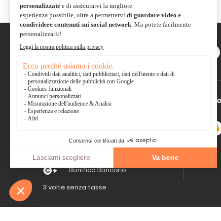
Scambiate con la comunità e
condividete le vostre
creazioni
Pagamento sicuro
*So
Carta di
Visa, Mastercard,
credito
Electron
Paypal
Bonifico Bancario
3 volte senza tasse