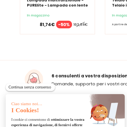
Lampada multifunzionale -
Telaio 
PURElite - Lampada con lente
Telaio 
d'ingrandimento PURElite Tri
Spectrum
In magazzino
In magaz
81,74€
-50%
163,34€
A partire d
6 consulenti a vostra disposizio
Domande, supporto per i vostri ord
VIA E-
MAIL