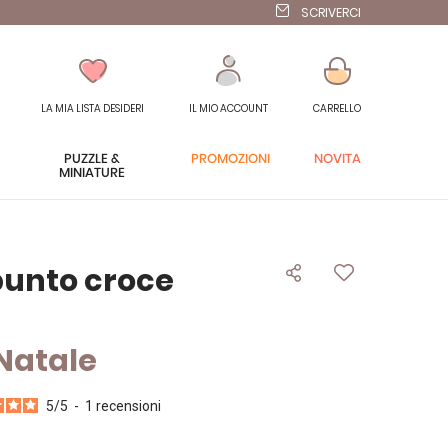
SCRIVERCI
LA MIA LISTA DESIDERI
IL MIO ACCOUNT
CARRELLO
PUZZLE &
PROMOZIONI
NOVITÀ
MINIATURE
punto croce
 Natale
5
/
5
-
1
recensioni