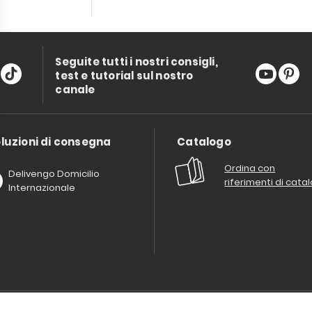
Seguite tutti i nostri consigli,
test e tutorial sul nostro
canale
luzioni di consegna
Catalogo
Ordina con
Delivengo Domicilio
riferimenti di cata
Internazionale
Chi siamo?
I nostri impegni
Condizioni delle offerta