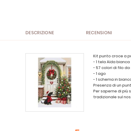
all'inizio
della
galleria
di
immagini
DESCRIZIONE
RECENSIONI
Kit punto croce a p
- 1 tela Aïda bianca
- 57 colori di filo 
- 1 ago
- 1 schema in bianc
Presenza di un punt
Per saperne di più 
tradizionale sul nos