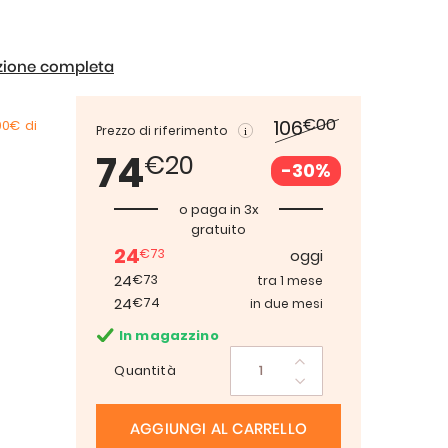
izione completa
€00
106
00€
di
Prezzo di riferimento
74
€20
-30%
o paga in 3x
gratuito
24
€73
oggi
24
€73
tra 1 mese
24
€74
in due mesi
In magazzino
Quantità
AGGIUNGI AL CARRELLO