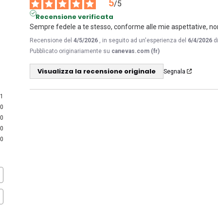
5
/
5
Recensione verificata
Sempre fedele a te stesso, conforme alle mie aspettative, n
Recensione del
4/5/2026
, in seguito ad un'esperienza del
6/4/2026
d
Pubblicato originariamente su
canevas.com (fr)
Visualizza la recensione originale
Segnala
1
0
0
0
0