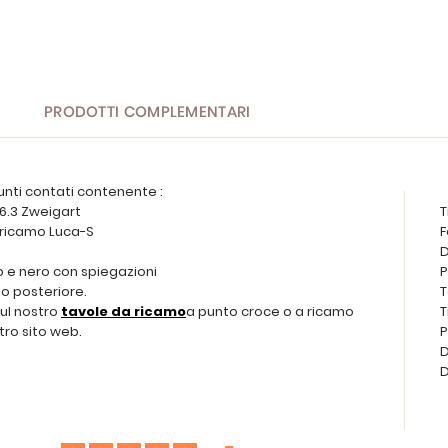
PRODOTTI COMPLEMENTARI
unti contati contenente :
 6.3 Zweigart
T
da ricamo Luca-S
F
D
o e nero con spiegazioni
P
o posteriore.
T
sul nostro
tavole da ricamo
a punto croce o a ricamo
T
tro sito web.
P
D
D