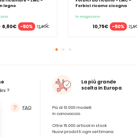
da ricamare - LMC -
Forbici da ricamo - LMC -
in legno
Forbici ricamo cicogna
zino
In magazzino
6,80€
-50%
10,75€
-50%
13,60€
21,5
e
ne
La più grande
scelta in Europa
ini ?
FAQ
Più di 10.000 modelli
in canovaccio
Oltre 15.000 articoli in stock
Nuovi prodotti ogni settimana