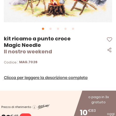
Vai
kit ricamo a punto croce
all'inizio
Magic Needle
della
Il nostro weekend
galleria
di
immagini
MAG.7026
Codice :
Clicca per leggere la descrizione completa
o paga in 3x
gratuito
46
€40
Prezzo di riferimento
10
€83
oggi
€48