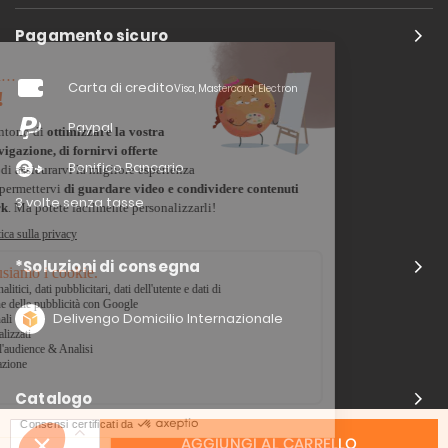
Pagamento sicuro
Carta di credito
Visa, Mastercard, Electron
Paypal
Bonifico Bancario
3 volte senza tasse
*Soluzioni di consegna
Delivengo Domicilio Internazionale
Catalogo
AGGIUNGI AL CARRELLO