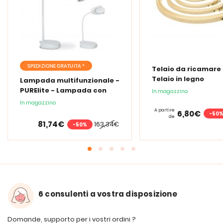
SPEDIZIONE GRATUITA *
Telaio da ricamare 
Telaio in legno
Lampada multifunzionale -
PURElite - Lampada con
In magazzino
lente d'ingrandimento
In magazzino
PURElite Tri Spectrum
A partire
6,80€
-50
de
81,74€
163,34€
-50%
6 consulenti a vostra disposizione
Domande, supporto per i vostri ordini ?