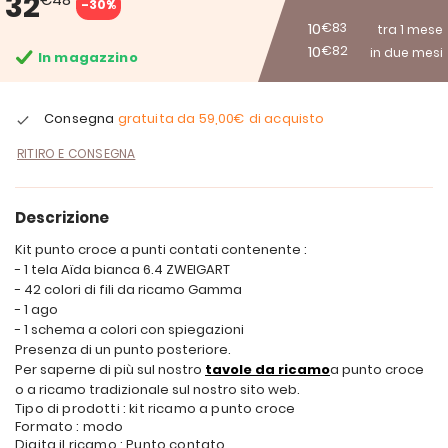
32
-30%
10
€83
tra 1 mese
10
€82
in due mesi
In magazzino
Consegna
gratuita da
59,00€
di acquisto
RITIRO E CONSEGNA
Descrizione
Kit punto croce a punti contati contenente :
- 1 tela Aïda bianca 6.4 ZWEIGART
- 42 colori di fili da ricamo Gamma
- 1 ago
- 1 schema a colori con spiegazioni
Presenza di un punto posteriore.
Per saperne di più sul nostro
tavole da ricamo
a punto croce
o a ricamo tradizionale sul nostro sito web.
Tipo di prodotti : kit ricamo a punto croce
Formato : modo
Digita il ricamo : Punto contato