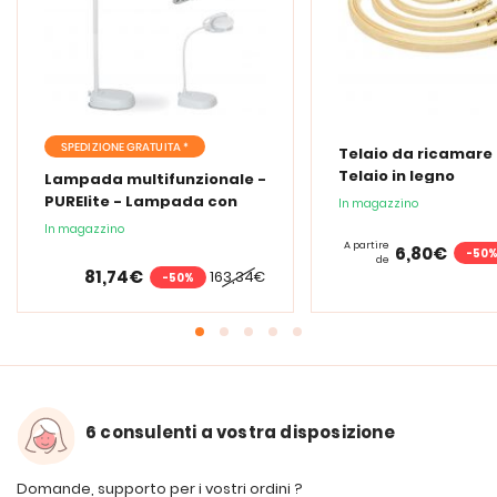
SPEDIZIONE GRATUITA *
Telaio da ricamare 
Telaio in legno
Lampada multifunzionale -
PURElite - Lampada con
In magazzino
lente d'ingrandimento
In magazzino
PURElite Tri Spectrum
A partire
6,80€
-50
de
81,74€
163,34€
-50%
6 consulenti a vostra disposizione
Domande, supporto per i vostri ordini ?