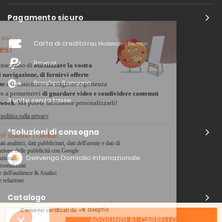
Pagamento sicuro
Carta di credito
Visa, Mastercard, Electron
Paypal
Bonifico Bancario
3 volte senza tasse
*Soluzioni di consegna
Delivengo Domicilio Internazionale
Catalogo
AGGIUNGI AL CARRELLO