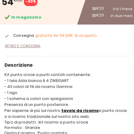
54
-30%
18
€20
tra 1 mese
18
€20
in due mesi
In magazzino
Consegna
gratuita da
59,00€
di acquisto
RITIRO E CONSEGNA
Descrizione
Kit punto croce a punti contati contenente :
- 1 tela Aïda bianca 6.4 ZWEIGART
- 43 colori di fili da ricamo Gamma
- 1 ago
- 1 schema a colori con spiegazioni
Presenza di un punto posteriore.
Per saperne di più sul nostro
tavole da ricamo
a punto croce
o a ricamo tradizionale sul nostro sito web.
Tipo di prodotti : kit ricamo a punto croce
Formato : Grande
Digita il ricamo : Punto contato