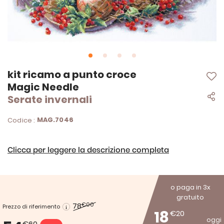
Vai
kit ricamo a punto croce
all'inizio
Magic Needle
della
Serate invernali
galleria
di
immagini
MAG.7046
Codice :
Clicca per leggere la descrizione completa
o paga in 3x
gratuito
78
€00
Prezzo di riferimento
18
€20
oggi
€60