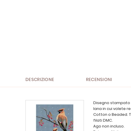
Vai
all'inizio
della
galleria
di
immagini
DESCRIZIONE
RECENSIONI
Disegno stampato su
lana in cui volete r
Cotton o Beaded. Tu
filati DMC.
Ago non incluso.