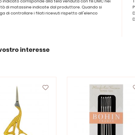
ezzo indicato corrisponde alla tela venduta con fili DMC nei
T
tità di matassine indicate dal produttore. Quando si
P
ega di controllare i filati ricevuti rispetto all'elenco
D
D
vostro interesse