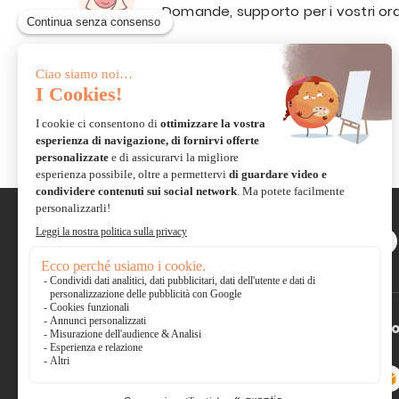
Domande, supporto per i vostri ord
VIA E-
MAIL
Scambiate con la comunità e
condividete le vostre
creazioni
Pagamento sicuro
*So
Carta di
Visa, Mastercard,
credito
Electron