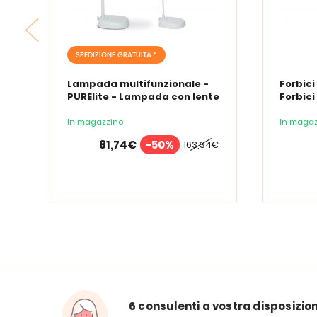
SPEDIZIONE GRATUITA *
Lampada multifunzionale -
Forbici
PURElite - Lampada con lente
Forbici
d'ingrandimento PURElite Tri
Spectrum
In magazzino
In magaz
81,74€
-50%
163,34€
6 consulenti a vostra disposizio