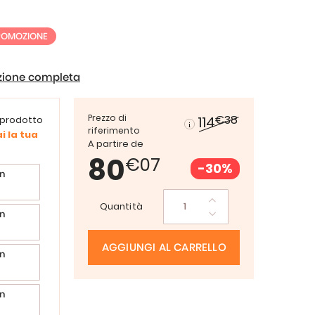
ROMOZIONE
izione completa
Prezzo di
€38
114
 prodotto
riferimento
i la tua
A partire de
80
€07
-30%
n
Quantità
n
AGGIUNGI AL CARRELLO
n
n