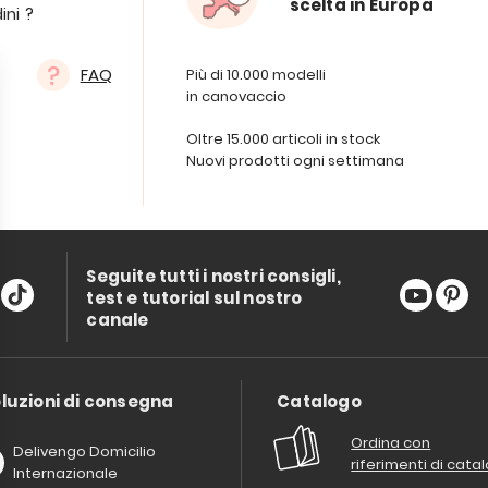
scelta in Europa
ini ?
FAQ
Più di 10.000 modelli
in canovaccio
Oltre 15.000 articoli in stock
Nuovi prodotti ogni settimana
Seguite tutti i nostri consigli,
test e tutorial sul nostro
canale
luzioni di consegna
Catalogo
Ordina con
Delivengo Domicilio
riferimenti di cata
Internazionale