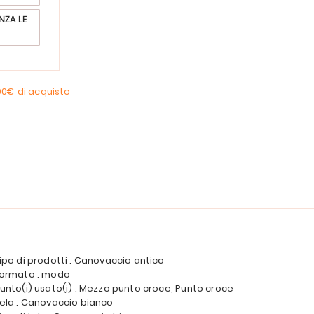
NZA LE
00€
di acquisto
ipo di prodotti : Canovaccio antico
ormato : modo
unto(i) usato(i) : Mezzo punto croce, Punto croce
ela : Canovaccio bianco