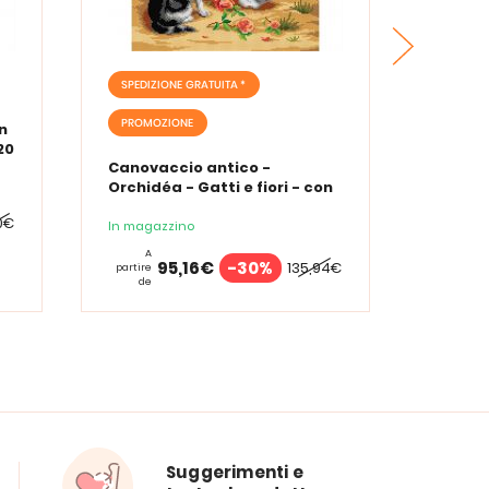
SPEDIZIONE GRATUITA *
SPEDIZ
PROMOZIONE
PROMO
n
20
Canovaccio antico -
Canova
Orchidéa - Gatti e fiori - con
Orchid
matassine MOULINE DMC
matas
0€
In magazzino
In maga
A
A
95,16€
-30%
135,94€
partire
partire
de
de
Suggerimenti e