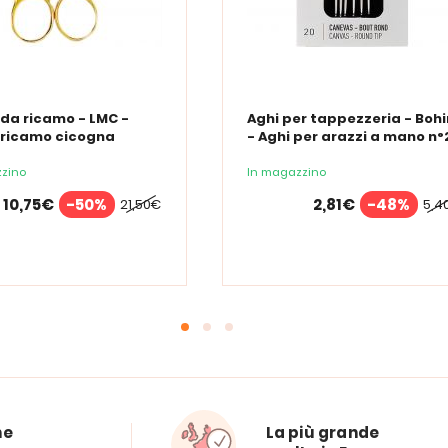
 da ricamo - LMC -
Aghi per tappezzeria - Bohi
 ricamo cicogna
- Aghi per arazzi a mano n°
zino
In magazzino
10,75€
-50%
2,81€
-48%
21,50€
5,4
ne
La più grande