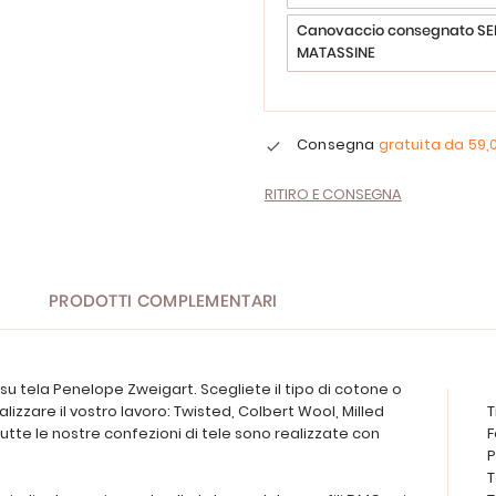
Canovaccio consegnato SE
MATASSINE
Consegna
gratuita da
59,
RITIRO E CONSEGNA
PRODOTTI COMPLEMENTARI
 tela Penelope Zweigart. Scegliete il tipo di cotone o
ealizzare il vostro lavoro: Twisted, Colbert Wool, Milled
T
tte le nostre confezioni di tele sono realizzate con
F
P
T