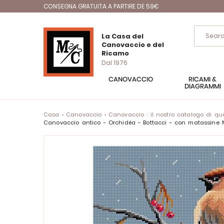
CONSEGNA GRATUITA A PARTIRE DE 59€
La Casa del
Canovaccio e del
Ricamo
Dal 1976
CANOVACCIO
RICAMI &
DIAGRAMMI
Casa
Canovaccio
Canovaccio : il nostro catalogo di quad
Canovaccio antico - Orchidéa - Bottacci - con matassin
Vai
alla
fine
della
galleria
di
immagini