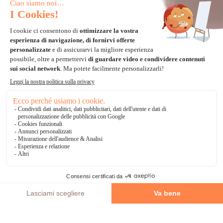
Carta di credito
Visa, Mastercard, Electron
Paypal
Bonifico Bancario
3 volte senza tasse
*Soluzioni di consegna
Delivengo Domicilio Internazionale
Catalogo
AGGIUNGI AL CARRELLO
Chi siamo?
I nostri impegni