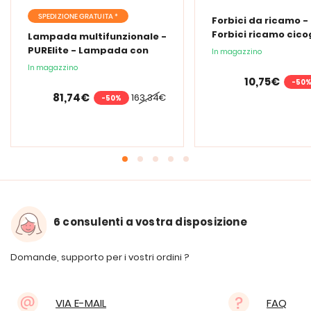
SPEDIZIONE GRATUITA *
Forbici da ricamo -
Forbici ricamo cic
Lampada multifunzionale -
PURElite - Lampada con
In magazzino
lente d'ingrandimento
In magazzino
PURElite Tri Spectrum
10,75€
-50
81,74€
163,34€
-50%
6 consulenti a vostra disposizione
Domande, supporto per i vostri ordini ?
VIA E-MAIL
FAQ