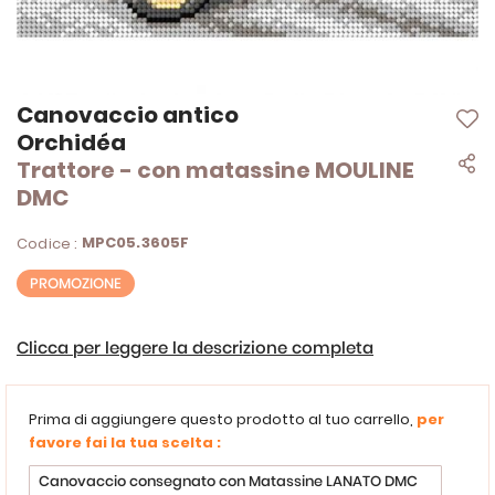
Vai
Canovaccio antico
all'inizio
Orchidéa
della
Trattore - con matassine MOULINE
galleria
di
DMC
immagini
MPC05.3605F
Codice :
PROMOZIONE
Clicca per leggere la descrizione completa
Prima di aggiungere questo prodotto al tuo carrello,
per
favore fai la tua scelta :
Canovaccio consegnato con Matassine LANATO DMC