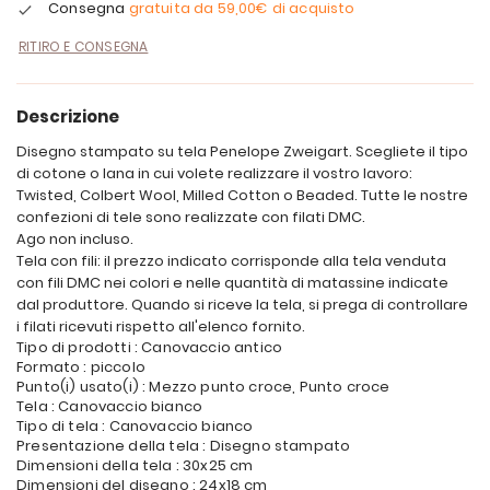
Consegna
gratuita da
59,00€
di acquisto
RITIRO E CONSEGNA
Descrizione
Disegno stampato su tela Penelope Zweigart. Scegliete il tipo
di cotone o lana in cui volete realizzare il vostro lavoro:
Twisted, Colbert Wool, Milled Cotton o Beaded. Tutte le nostre
confezioni di tele sono realizzate con filati DMC.
Ago non incluso.
Tela con fili: il prezzo indicato corrisponde alla tela venduta
con fili DMC nei colori e nelle quantità di matassine indicate
dal produttore. Quando si riceve la tela, si prega di controllare
i filati ricevuti rispetto all'elenco fornito.
Tipo di prodotti : Canovaccio antico
Formato : piccolo
Punto(i) usato(i) : Mezzo punto croce, Punto croce
Tela : Canovaccio bianco
Tipo di tela : Canovaccio bianco
Presentazione della tela : Disegno stampato
Dimensioni della tela : 30x25 cm
Dimensioni del disegno : 24x18 cm