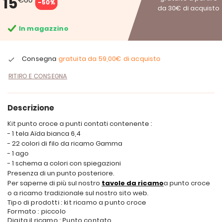
15
-50%
da 30€ di acquisto
In magazzino
Consegna
gratuita da
59,00€
di acquisto
RITIRO E CONSEGNA
Descrizione
Kit punto croce a punti contati contenente :
- 1 tela Aïda bianca 6,4
- 22 colori di filo da ricamo Gamma
- 1 ago
- 1 schema a colori con spiegazioni
Presenza di un punto posteriore.
Per saperne di più sul nostro
tavole da ricamo
a punto croce
o a ricamo tradizionale sul nostro sito web.
Tipo di prodotti : kit ricamo a punto croce
Formato : piccolo
Digita il ricamo : Punto contato