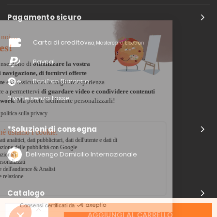
Pagamento sicuro
Carta di credito
Visa, Mastercard, Electron
Paypal
Bonifico Bancario
3 volte senza tasse
*Soluzioni di consegna
Delivengo Domicilio Internazionale
Catalogo
AGGIUNGI AL CARRELLO