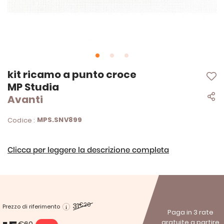
Vai
kit ricamo a punto croce
all'inizio
MP Studia
della
Avanti
galleria
di
immagini
MPS.SNV899
Codice :
Clicca per leggere la descrizione completa
31
€20
Prezzo di riferimento
Paga in 3 rate
gratuite a partire
€60