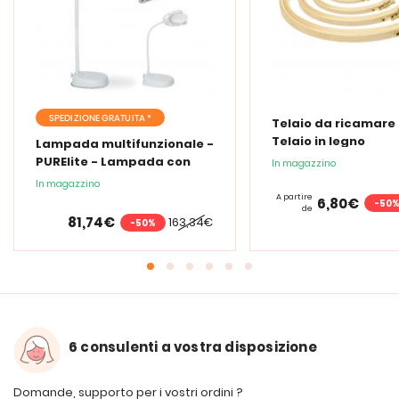
SPEDIZIONE GRATUITA *
Telaio da ricamare 
Telaio in legno
Lampada multifunzionale -
PURElite - Lampada con
In magazzino
lente d'ingrandimento
In magazzino
PURElite Tri Spectrum
A partire
6,80€
-50
de
81,74€
163,34€
-50%
6 consulenti a vostra disposizione
Domande, supporto per i vostri ordini ?