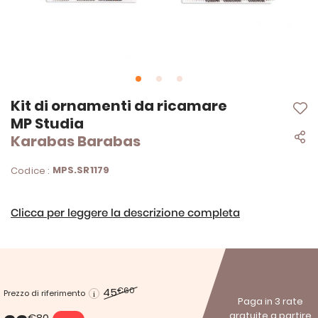
Vai
Kit di ornamenti da ricamare
all'inizio
MP Studia
della
Karabas Barabas
galleria
di
immagini
MPS.SR1179
Codice :
Clicca per leggere la descrizione completa
45
€60
Prezzo di riferimento
Paga in 3 rate
gratuite a partire
€80