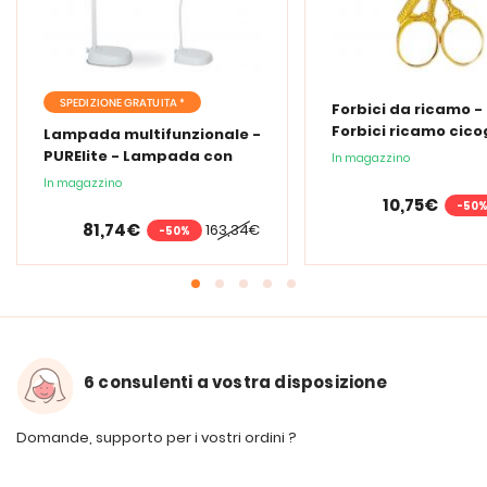
SPEDIZIONE GRATUITA *
Forbici da ricamo -
Forbici ricamo cic
Lampada multifunzionale -
PURElite - Lampada con
In magazzino
lente d'ingrandimento
In magazzino
PURElite Tri Spectrum
10,75€
-50
81,74€
163,34€
-50%
6 consulenti a vostra disposizione
Domande, supporto per i vostri ordini ?