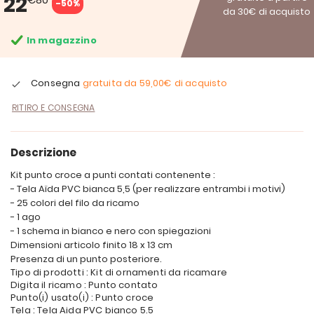
22
-50%
da 30€ di acquisto
In magazzino
Consegna
gratuita da
59,00€
di acquisto
RITIRO E CONSEGNA
Descrizione
Kit punto croce a punti contati contenente :
- Tela Aïda PVC bianca 5,5 (per realizzare entrambi i motivi)
- 25 colori del filo da ricamo
- 1 ago
- 1 schema in bianco e nero con spiegazioni
Dimensioni articolo finito 18 x 13 cm
Presenza di un punto posteriore.
Tipo di prodotti : Kit di ornamenti da ricamare
Digita il ricamo : Punto contato
Punto(i) usato(i) : Punto croce
Tela : Tela Aida PVC bianco 5.5