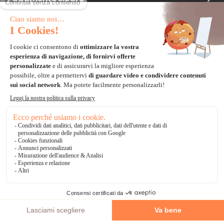
Carta di credito
Visa, Mastercard, Electron
Paypal
Bonifico Bancario
3 volte senza tasse
*Soluzioni di consegna
Delivengo Domicilio Internazionale
Catalogo
AGGIUNGI AL CARRELLO