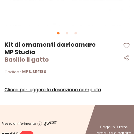
Vai
Kit di ornamenti da ricamare
all'inizio
MP Studia
della
Basilio il gatto
galleria
di
immagini
MPS.SR1180
Codice :
Clicca per leggere la descrizione completa
35
€20
Prezzo di riferimento
Paga in 3 rate
gratuite a partire
€60