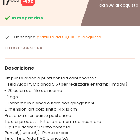
17
-50%
da 30€ di acquisto
In magazzino
Consegna
gratuita da
59,00€
di acquisto
RITIRO E CONSEGNA
Descrizione
Kit punto croce a punti contati contenente :
- Tela Aïda PVC bianca 5,5 (per realizzare entrambi i motivi)
- 20 colori del filo da ricamo
- 1 ago
- 1 schema in bianco e nero con spiegazioni
Dimensioni articolo finito 14 x 10 cm
Presenza di un punto posteriore.
Tipo di prodotti : Kit di ornamenti da ricamare
Digita il ricamo : Punto contato
Punto(i) usato(i) : Punto croce
Tela : Tela Aida PVC bianco 5.5