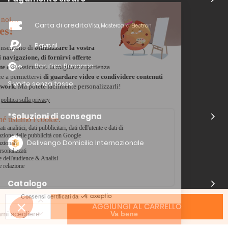
Carta di credito
Visa, Mastercard, Electron
Paypal
Bonifico Bancario
3 volte senza tasse
*Soluzioni di consegna
Delivengo Domicilio Internazionale
Catalogo
AGGIUNGI AL CARRELLO