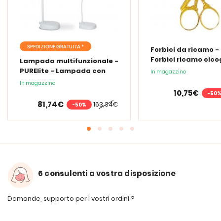
SPEDIZIONE GRATUITA *
Forbici da ricamo -
Forbici ricamo cic
Lampada multifunzionale -
PURElite - Lampada con
In magazzino
lente d'ingrandimento
In magazzino
PURElite Tri Spectrum
10,75€
-50
81,74€
163,34€
-50%
6 consulenti a vostra disposizione
Domande, supporto per i vostri ordini ?