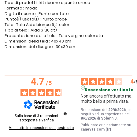
Tipo di prodotti : kit ricamo a punto croce
Formato : modo
Digita il ricamo : Punto contato
Punto(i) usato(i) : Punto croce
Tela : Tela Aida bianca 6,4 colori
Tipo di tela : Aïda 6 (16 ct)
Presentazione della tela : Tela vergine colorata
Dimensioni della tela : 40x40 cm
Dimensioni del disegno : 30x30 cm
4.7
4
/
/
5
Recensione verificata
Non ancora effettuato ma 
molto bello a prima vista.
Recensione del
29/6/2026
, in
seguito ad un'esperienza del
Sulla base di
3
recensioni
8/6/2026
di
Solenn J.
sottoposte a verifica
Pubblicato originariamente su
Vedi tutte le recensioni su questo sito
canevas.com (fr)