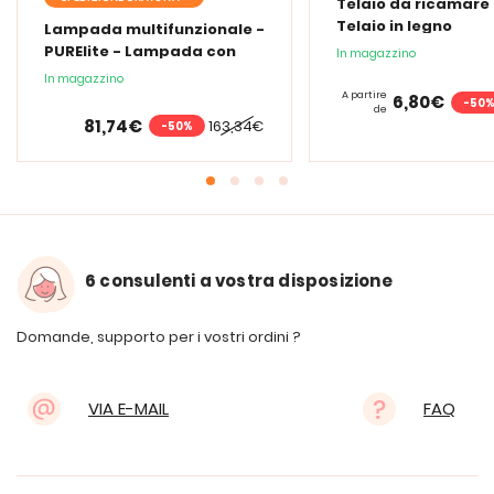
Telaio da ricamare 
Telaio in legno
Lampada multifunzionale -
PURElite - Lampada con
In magazzino
lente d'ingrandimento
In magazzino
PURElite Tri Spectrum
A partire
6,80€
-50
de
81,74€
163,34€
-50%
6 consulenti a vostra disposizione
Domande, supporto per i vostri ordini ?
VIA E-MAIL
FAQ