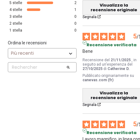
5
stelle
2
Visualizza la
recensione originale
4
stelle
1
3
stelle
0
Segnala
2
stelle
0
1
stella
0
5
/
Ordina le recensioni
Recensione verificata
Bene
Recensione del
21/11/2025
, in
seguito ad un'esperienza del
27/10/2025
di
Catherine D.
Pubblicato originariamente su
canevas.com (fr)
Visualizza la
recensione originale
Segnala
5
/
Recensione verificata
Lavoro magnifico, in linea con 