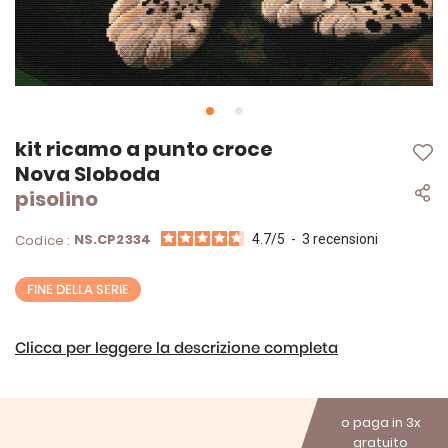
Vai
kit ricamo a punto croce
all'inizio
Nova Sloboda
della
pisolino
galleria
di
immagini
NS.CP2334
Codice :
4.7
/
5
-
3
recensioni
FINE DELLA SERIE
Clicca per leggere la descrizione completa
o paga in 3x
gratuito