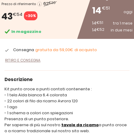
62
€20
Prezzo di riferimento
14
€51
oggi
43
€54
-30%
14
€51
tra 1 mese
14
€52
in due mesi
In magazzino
Consegna
gratuita da
59,00€
di acquisto
RITIRO E CONSEGNA
Descrizione
Kit punto croce a punti contati contenente :
- 1 tela Aïda bianca 6.4 colorata
- 22 colori di filo da ricamo Avrora 120
- 1 ago
- 1 schema a colori con spiegazioni
Presenza di un punto posteriore.
Per saperne di più sul nostro
tavole da ricamo
a punto croce
o a ricamo tradizionale sul nostro sito web.