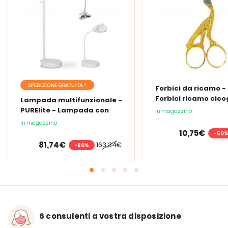
SPEDIZIONE GRATUITA *
Forbici da ricamo -
Forbici ricamo cic
Lampada multifunzionale -
PURElite - Lampada con
In magazzino
lente d'ingrandimento
In magazzino
PURElite Tri Spectrum
10,75€
-50
81,74€
163,34€
-50%
6 consulenti a vostra disposizione