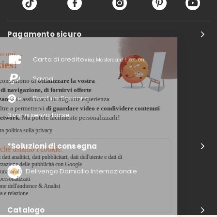
Pagamento sicuro
Carta di credito
Visa, Mastercard, Electron
Paypal
Bonifico Bancario
3 volte senza tasse
*Soluzioni di consegna
Delivengo Domicilio Internazionale
Catalogo