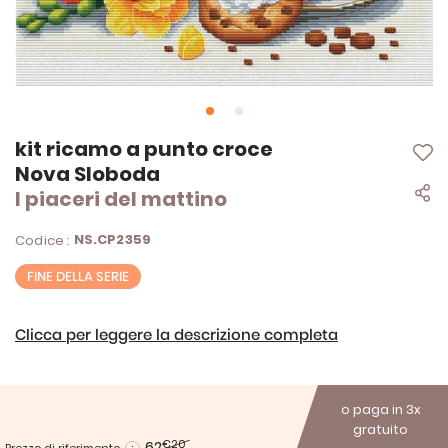
Vai
kit ricamo a punto croce
all'inizio
Nova Sloboda
della
I piaceri del mattino
galleria
di
immagini
NS.CP2359
Codice :
FINE DELLA SERIE
Clicca per leggere la descrizione completa
o paga in 3x
gratuito
62
€20