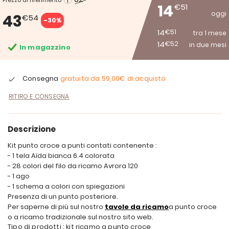
Prezzo di riferimento
14
€51
oggi
43
€54
-30%
14
€51
tra 1 mese
14
€52
in due mesi
In magazzino
Consegna
gratuita da
59,00€
di acquisto
RITIRO E CONSEGNA
Descrizione
Kit punto croce a punti contati contenente :
- 1 tela Aïda bianca 6.4 colorata
- 28 colori del filo da ricamo Avrora 120
- 1 ago
- 1 schema a colori con spiegazioni
Presenza di un punto posteriore.
Per saperne di più sul nostro
tavole da ricamo
a punto croce
o a ricamo tradizionale sul nostro sito web.
Tipo di prodotti : kit ricamo a punto croce