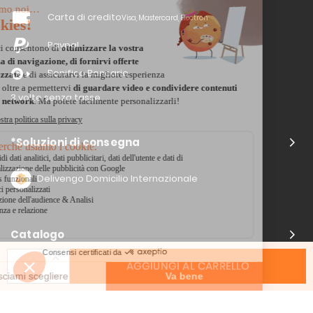
Carta di credito
Visa, Mastercard, Electron
Paypal
Bonifico Bancario
3 volte senza tasse
*Soluzioni di consegna
Delivengo Domicilio Internazionale
Catalogo
AGGIUNGI AL CARRELLO