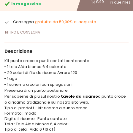
14
€49
in due mesi
In magazzino
Consegna
gratuita da
59,00€
di acquisto
RITIRO E CONSEGNA
Descrizione
Kit punto croce a punti contati contenente :
- 1 tela Aïda bianca 6.4 colorata
- 20 colori di filo da ricamo Avrora 120
- 1 ago
- 1 schema a colori con spiegazioni
Presenza di un punto posteriore.
Per saperne di più sul nostro
tavole da ricamo
a punto croce
o a ricamo tradizionale sul nostro sito web.
Tipo di prodotti : kit ricamo a punto croce
Formato : modo
Digita il ricamo : Punto contato
Tela : Tela Aida bianca 6,4 colori
Tipo di tela : Aïda 6 (16 ct)