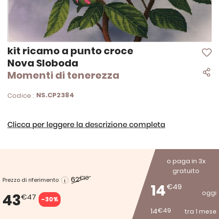
Vai
kit ricamo a punto croce
all'inizio
Nova Sloboda
della
Momenti di tenerezza
galleria
di
immagini
NS.CP2384
Codice :
Clicca per leggere la descrizione completa
o paga in 3x
gratuito
62
€10
Prezzo di riferimento
14
€49
oggi
43
€47
-30%
14
€49
tra 1 mese