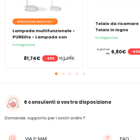
SPEDIZIONE GRATUITA *
Telaio da ricamare 
Telaio in legno
Lampada multifunzionale -
PURElite - Lampada con
In magazzino
lente d'ingrandimento
In magazzino
PURElite Tri Spectrum
A partire
6,80€
-50
de
81,74€
163,34€
-50%
6 consulenti a vostra disposizione
Domande, supporto per i vostri ordini ?
VIA E-MAIL
FAQ