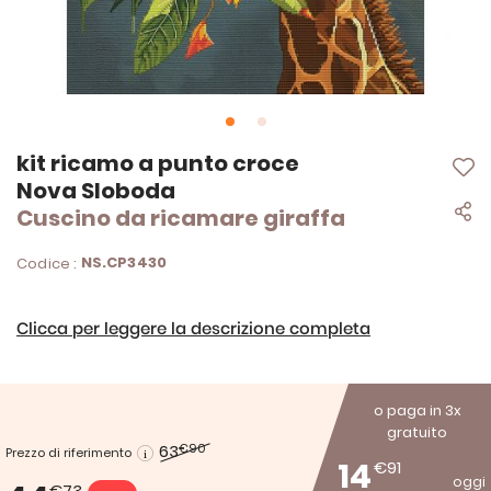
Vai
kit ricamo a punto croce
all'inizio
Nova Sloboda
della
Cuscino da ricamare giraffa
galleria
di
immagini
NS.CP3430
Codice :
Clicca per leggere la descrizione completa
o paga in 3x
gratuito
63
€90
Prezzo di riferimento
14
€91
oggi
€73