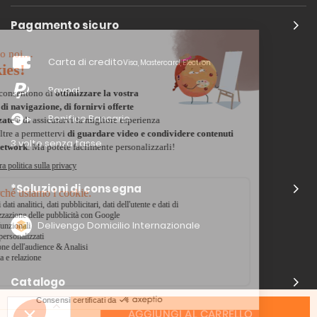
Pagamento sicuro
Carta di credito
Visa, Mastercard, Electron
Paypal
Bonifico Bancario
3 volte senza tasse
*Soluzioni di consegna
Delivengo Domicilio Internazionale
Catalogo
AGGIUNGI AL CARRELLO