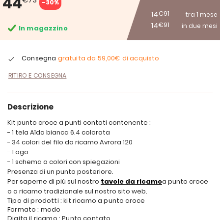
44
-30%
14
€91
tra 1 mese
14
€91
in due mesi
In magazzino
Consegna
gratuita da
59,00€
di acquisto
RITIRO E CONSEGNA
Descrizione
Kit punto croce a punti contati contenente :
- 1 tela Aïda bianca 6.4 colorata
- 34 colori del filo da ricamo Avrora 120
- 1 ago
- 1 schema a colori con spiegazioni
Presenza di un punto posteriore.
Per saperne di più sul nostro
tavole da ricamo
a punto croce
o a ricamo tradizionale sul nostro sito web.
Tipo di prodotti : kit ricamo a punto croce
Formato : modo
Digita il ricamo : Punto contato