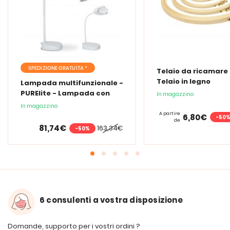
SPEDIZIONE GRATUITA *
Telaio da ricamare 
Telaio in legno
Lampada multifunzionale -
PURElite - Lampada con
In magazzino
lente d'ingrandimento
In magazzino
PURElite Tri Spectrum
A partire
6,80€
-50
de
81,74€
163,34€
-50%
6 consulenti a vostra disposizione
Domande, supporto per i vostri ordini ?