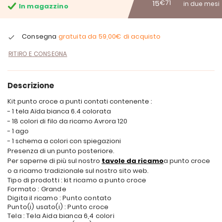
15
€71
in due mesi
In magazzino
Consegna
gratuita da
59,00€
di acquisto
RITIRO E CONSEGNA
Descrizione
Kit punto croce a punti contati contenente :
- 1 tela Aïda bianca 6.4 colorata
- 18 colori di filo da ricamo Avrora 120
- 1 ago
- 1 schema a colori con spiegazioni
Presenza di un punto posteriore.
Per saperne di più sul nostro
tavole da ricamo
a punto croce
o a ricamo tradizionale sul nostro sito web.
Tipo di prodotti : kit ricamo a punto croce
Formato : Grande
Digita il ricamo : Punto contato
Punto(i) usato(i) : Punto croce
Tela : Tela Aida bianca 6,4 colori