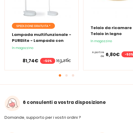
SPEDIZIONE GRATUITA *
Telaio da ricamare 
Telaio in legno
Lampada multifunzionale -
PURElite - Lampada con
In magazzino
lente d'ingrandimento
In magazzino
PURElite Tri Spectrum
A partire
6,80€
-50
de
81,74€
163,34€
-50%
6 consulenti a vostra disposizione
Domande, supporto per i vostri ordini ?