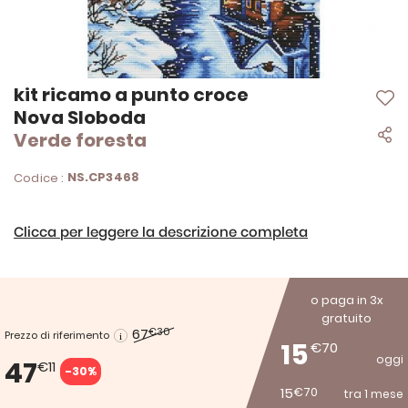
Vai
kit ricamo a punto croce
all'inizio
Nova Sloboda
della
Verde foresta
galleria
di
immagini
NS.CP3468
Codice :
Clicca per leggere la descrizione completa
o paga in 3x
gratuito
67
€30
Prezzo di riferimento
15
€70
oggi
47
€11
-30%
15
€70
tra 1 mese