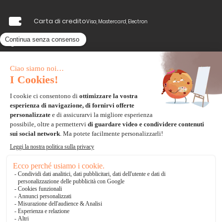
Carta di credito
Visa, Mastercard, Electron
Paypal
Bonifico Bancario
3 volte senza tasse
*Soluzioni di consegna
Delivengo Domicilio Internazionale
Catalogo