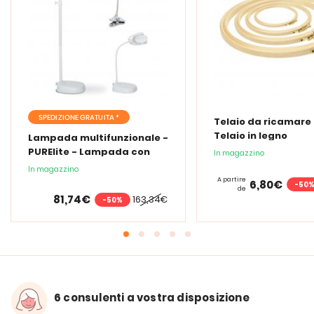
SPEDIZIONE GRATUITA *
Telaio da ricamare 
Telaio in legno
Lampada multifunzionale -
PURElite - Lampada con
In magazzino
lente d'ingrandimento
In magazzino
PURElite Tri Spectrum
A partire
6,80€
-50
de
81,74€
163,34€
-50%
6 consulenti a vostra disposizione