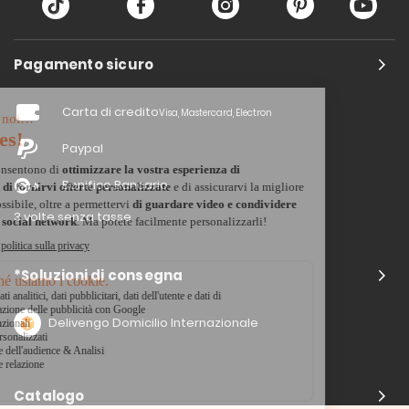
Pagamento sicuro
Carta di credito
Visa, Mastercard, Electron
Paypal
Bonifico Bancario
3 volte senza tasse
*Soluzioni di consegna
Delivengo Domicilio Internazionale
Catalogo