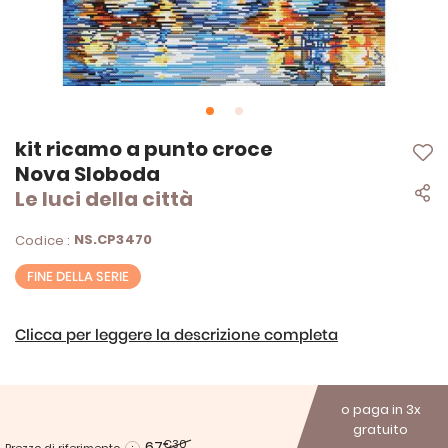
Vai
kit ricamo a punto croce
all'inizio
Nova Sloboda
della
Le luci della città
galleria
di
immagini
NS.CP3470
Codice :
FINE DELLA SERIE
Clicca per leggere la descrizione completa
o paga in 3x
gratuito
67
€30