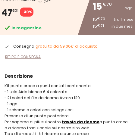
Prezzo di riferimento
15
€70
oggi
47
€11
-30%
15
€70
tra 1 mese
15
€71
in due mesi
In magazzino
Consegna
gratuita da
59,00€
di acquisto
RITIRO E CONSEGNA
Descrizione
Kit punto croce a punti contati contenente :
- 1 tela Aïda bianca 6.4 colorata
- 21 colori del filo da ricamo Avrora 120
- 1 ago
- 1 schema a colori con spiegazioni
Presenza di un punto posteriore.
Per saperne di più sul nostro
tavole da ricamo
a punto croce
o a ricamo tradizionale sul nostro sito web.
Tipo di prodotti : kit ricamo a punto croce