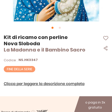
Vai
Kit di ricamo con perline
all'inizio
Nova Sloboda
della
La Madonna e il Bambino Sacro
galleria
di
immagini
NS.HK3347
Codice :
FINE DELLA SERIE
Clicca per leggere la descrizione completa
o paga in 3x
gratuito
79
€80