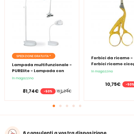
SPEDIZIONE GRATUITA *
Forbici da ricamo -
Forbici ricamo cic
Lampada multifunzionale -
PURElite - Lampada con
In magazzino
lente d'ingrandimento
In magazzino
PURElite Tri Spectrum
10,75€
-50
81,74€
163,34€
-50%
6 consulenti a vostra disposizione