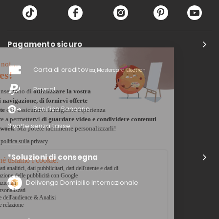
Pagamento sicuro
Carta di credito
Visa, Mastercard, Electron
Paypal
Bonifico Bancario
3 volte senza tasse
*Soluzioni di consegna
Delivengo Domicilio Internazionale