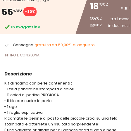
Prezzo di riferimento
18
€62
oggi
55
€86
-30%
18
€62
tra 1 mese
18
€62
in due mesi
In magazzino
Consegna
gratuita da
59,00€
di acquisto
RITIRO E CONSEGNA
Descrizione
Kit di ricamo con perle contenenti :
- 1 tela gabardine stampata a colori
- 11 colori di perline PRECIOSA
- Il filo per cucire le perle
- 1 ago
- 1 foglio esplicativa
Ricamate le perline al posto delle piccole croci su una tela
stampata e otterrete un risultato sorprendente!
È una variante originale per gli appassionati di ago e perle.