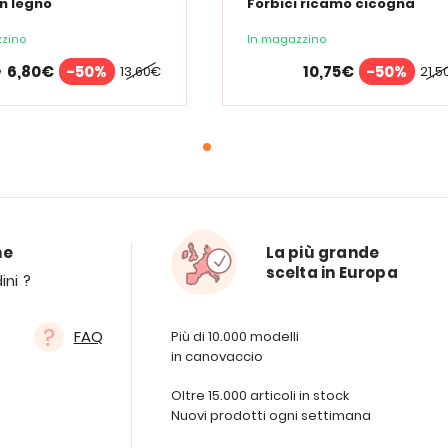
in legno
Forbici ricamo cicogna
zino
In magazzino
6,80€
-50%
10,75€
-50%
13,60€
21,5
e
ne
La più grande
scelta in Europa
ini ?
FAQ
Più di 10.000 modelli
in canovaccio
Oltre 15.000 articoli in stock
Nuovi prodotti ogni settimana