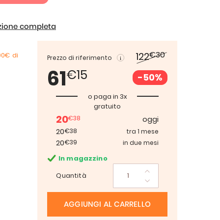
izione completa
€30
122
00€
di
Prezzo di riferimento
61
€15
-50%
o paga in 3x
gratuito
20
€38
oggi
20
€38
tra 1 mese
20
€39
in due mesi
In magazzino
Quantità
AGGIUNGI AL CARRELLO