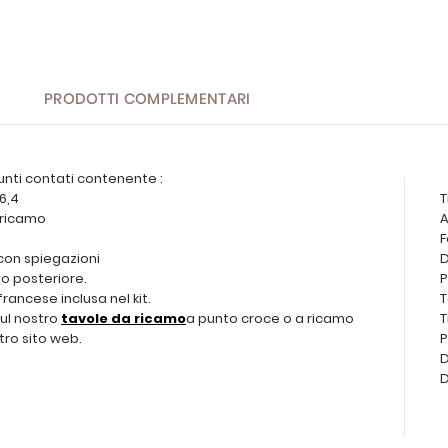
PRODOTTI COMPLEMENTARI
unti contati contenente :
 6,4
T
a ricamo
A
F
 con spiegazioni
D
o posteriore.
P
francese inclusa nel kit.
T
sul nostro
tavole da ricamo
a punto croce o a ricamo
T
tro sito web.
P
D
D