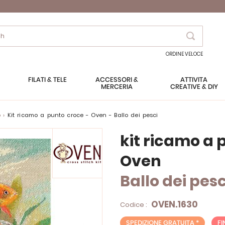
Search
ORDINE VELOCE
FILATI & TELE
ACCESSORI &
ATTIVITÀ
MERCERIA
CREATIVE & DIY
o
kit ricamo a punto croce - Oven - Ballo dei pesci
kit ricamo a 
Oven
Ballo dei pesc
OVEN.1630
Codice :
SPEDIZIONE GRATUITA *
FI