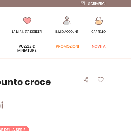
SCRIVERCI
LA MIA LISTA DESIDERI
IL MIO ACCOUNT
CARRELLO
PUZZLE &
PROMOZIONI
NOVITÀ
MINIATURE
punto croce
i
NE DELLA SERIE