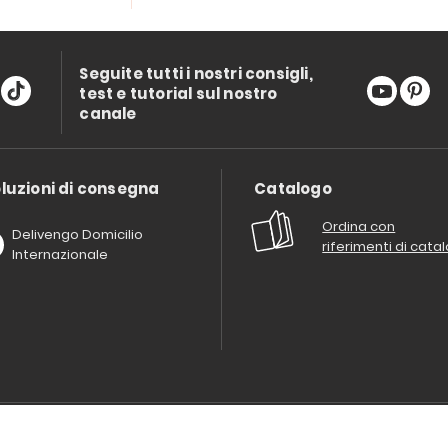
Seguite tutti i nostri consigli,
test e tutorial sul nostro
canale
luzioni di consegna
Catalogo
Ordina con
Delivengo Domicilio
riferimenti di cata
Internazionale
Chi siamo?
I nostri impegni
Condizioni delle offerta