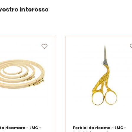
vostro interesse
da ricamare - LMC -
Forbici da ricamo - LMC -