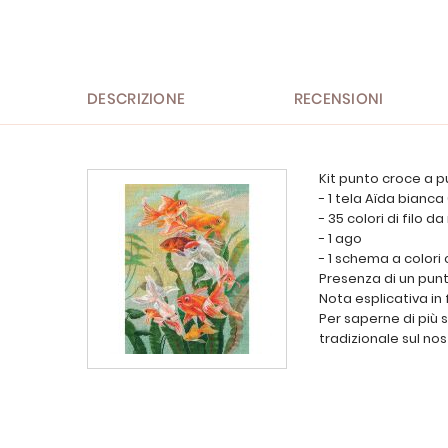
all'inizio
della
galleria
di
immagini
DESCRIZIONE
RECENSIONI
Kit punto croce a p
- 1 tela Aïda bianca
- 35 colori di filo d
- 1 ago
- 1 schema a colori
Presenza di un punt
Nota esplicativa in 
Per saperne di più 
tradizionale sul nos