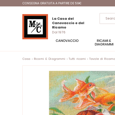
CONSEGNA GRATUITA A PARTIRE DE 59€
La Casa del
Canovaccio e del
Ricamo
Dal 1976
CANOVACCIO
RICAMI &
DIAGRAMMI
Casa
Ricami & Diagrammi
Tutti ricami
Tavole di Ricam
Vai
alla
fine
della
galleria
di
immagini