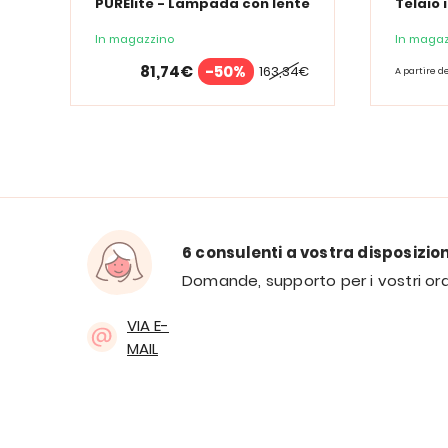
PURElite - Lampada con lente
Telaio 
d'ingrandimento PURElite Tri
Spectrum
In magazzino
In magaz
81,74€
-50%
163,34€
A partire d
6 consulenti a vostra disposizio
Domande, supporto per i vostri ord
VIA E-
MAIL