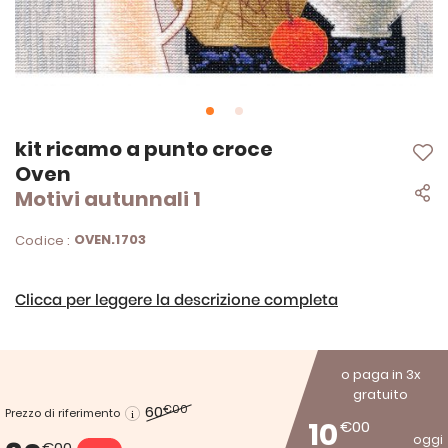
Vai
kit ricamo a punto croce
all'inizio
Oven
della
Motivi autunnali 1
galleria
di
immagini
OVEN.1703
Codice :
Clicca per leggere la descrizione completa
o paga in 3x
gratuito
60
€00
Prezzo di riferimento
10
€00
oggi
€00