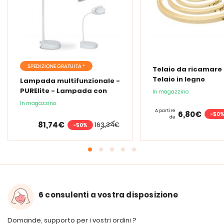
SPEDIZIONE GRATUITA *
Telaio da ricamare 
Telaio in legno
Lampada multifunzionale -
PURElite - Lampada con
In magazzino
lente d'ingrandimento
In magazzino
PURElite Tri Spectrum
A partire
6,80€
-50
de
81,74€
163,34€
-50%
6 consulenti a vostra disposizione
Domande, supporto per i vostri ordini ?