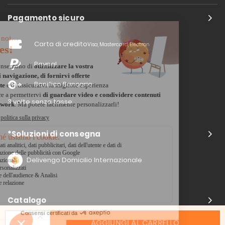
Pagamento sicuro
Carta di credito
Visa, Mastercard, Electron
Paypal
Bonifico Bancario
3 volte senza tasse
*Soluzioni di consegna
Delivengo Domicilio Internazionale
Catalogo
AGGIUNGI AL CARRELLO