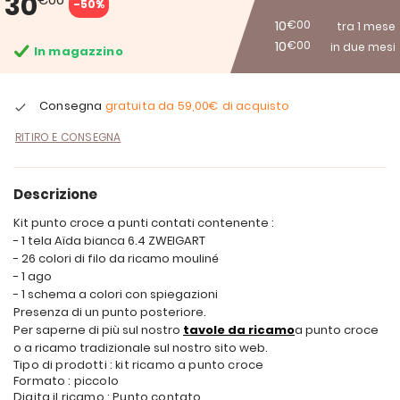
30
-50%
10
€00
tra 1 mese
10
€00
in due mesi
In magazzino
Consegna
gratuita da
59,00€
di acquisto
RITIRO E CONSEGNA
Descrizione
Kit punto croce a punti contati contenente :
- 1 tela Aïda bianca 6.4 ZWEIGART
- 26 colori di filo da ricamo mouliné
- 1 ago
- 1 schema a colori con spiegazioni
Presenza di un punto posteriore.
Per saperne di più sul nostro
tavole da ricamo
a punto croce
o a ricamo tradizionale sul nostro sito web.
Tipo di prodotti : kit ricamo a punto croce
Formato : piccolo
Digita il ricamo : Punto contato