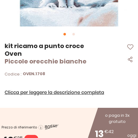
Vai
kit ricamo a punto croce
all'inizio
Oven
della
Piccole orecchie bianche
galleria
di
immagini
OVEN.1708
Codice :
Clicca per leggere la descrizione completa
o paga in 3x
gratuito
80
€50
Prezzo di riferimento
13
€42
oggi
€25