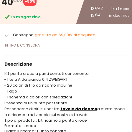
40
-50%
13
€42
tra 1 mese
13
€41
in due mesi
In magazzino
Consegna
gratuita da
59,00€
di acquisto
RITIRO E CONSEGNA
Descrizione
Kit punto croce a punti contati contenente :
- 1 tela Aïda bianca 6.4 ZWEIGART
- 20 colori di filo da ricamo mouliné
- 1 ago
- 1 schema a colori con spiegazioni
Presenza di un punto posteriore.
Per saperne di più sul nostro
tavole da ricamo
a punto croce
o a ricamo tradizionale sul nostro sito web.
Tipo di prodotti : kit ricamo a punto croce
Formato : modo
Digita il ricamo : Punto contato