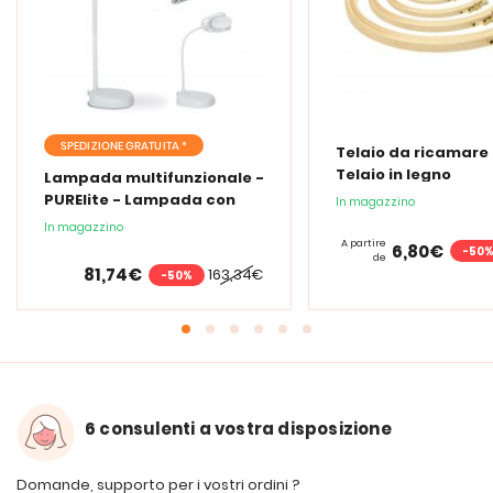
SPEDIZIONE GRATUITA *
Telaio da ricamare 
Telaio in legno
Lampada multifunzionale -
PURElite - Lampada con
In magazzino
lente d'ingrandimento
In magazzino
PURElite Tri Spectrum
A partire
6,80€
-50
de
81,74€
163,34€
-50%
6 consulenti a vostra disposizione
Domande, supporto per i vostri ordini ?