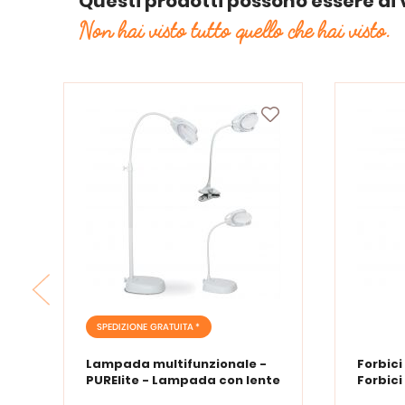
Questi prodotti possono essere di 
Non hai visto tutto quello che hai visto.
SPEDIZIONE GRATUITA *
Lampada multifunzionale -
Forbici
PURElite - Lampada con lente
Forbici
d'ingrandimento PURElite Tri