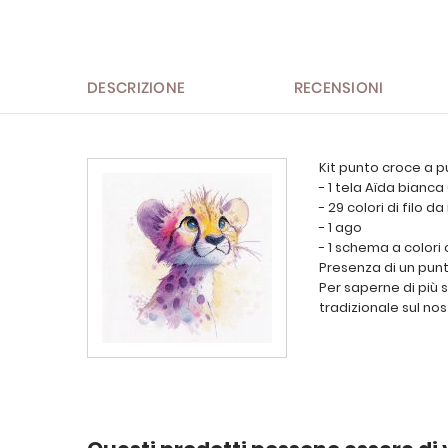
all'inizio
della
galleria
di
immagini
DESCRIZIONE
RECENSIONI
Kit punto croce a p
- 1 tela Aïda bianc
- 29 colori di filo d
- 1 ago
- 1 schema a colori
Presenza di un punt
Per saperne di più 
tradizionale sul nos