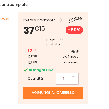
izione completa
€30
74
00€
di
Prezzo di riferimento
37
€15
-50%
o paga in 3x
gratuito
12
€38
oggi
12
€38
tra 1 mese
12
€39
in due mesi
In magazzino
Quantità
AGGIUNGI AL CARRELLO