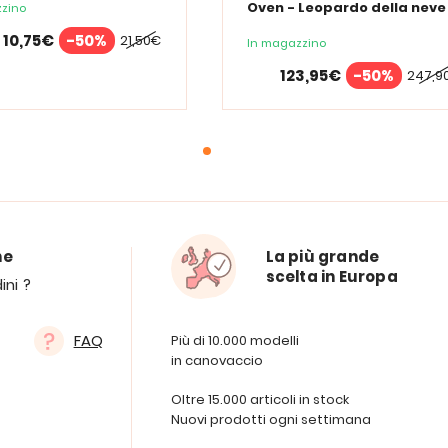
Oven - Leopardo della neve
zino
10,75€
-50%
21,50€
In magazzino
123,95€
-50%
247,9
ne
La più grande
scelta in Europa
ini ?
FAQ
Più di 10.000 modelli
in canovaccio
Oltre 15.000 articoli in stock
Nuovi prodotti ogni settimana