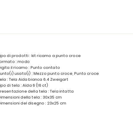
ipo di prodotti : kit ricamo a punto croce
ormato : modo
igita il ricamo : Punto contato
unto(i) usato(i) : Mezzo punto croce, Punto croce
ela : Tela Aida bianca 6.4 Zweigart
ipo di tela : Aïda 6 (16 ct)
resentazione della tela : Tela intatta
imensioni della tela : 30x35 cm
imensioni del disegno : 23x25 cm