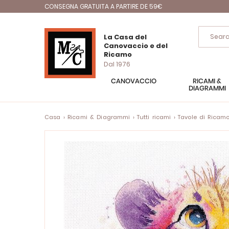
CONSEGNA GRATUITA A PARTIRE DE 59€
La Casa del
Canovaccio e del
Ricamo
Dal 1976
CANOVACCIO
RICAMI &
DIAGRAMMI
Casa
Ricami & Diagrammi
Tutti ricami
Tavole di Ricam
Vai
alla
fine
della
galleria
di
immagini