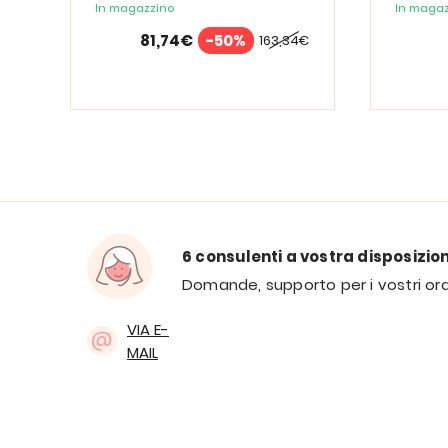
Spectrum
In magazzino
In magaz
81,74€
-50%
163,34€
6 consulenti a vostra disposizio
Domande, supporto per i vostri ord
VIA E-
MAIL