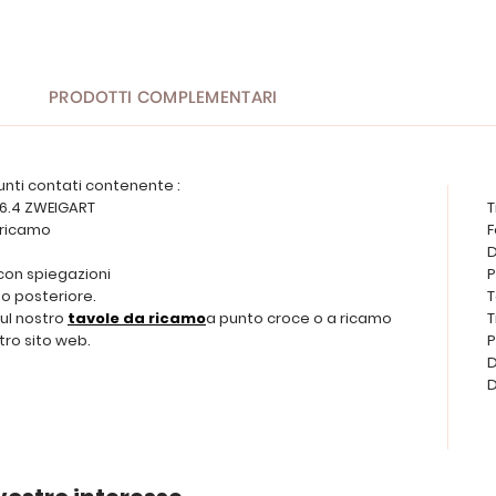
PRODOTTI COMPLEMENTARI
unti contati contenente :
a 6.4 ZWEIGART
T
a ricamo
F
D
 con spiegazioni
P
o posteriore.
T
sul nostro
tavole da ricamo
a punto croce o a ricamo
T
tro sito web.
P
D
D