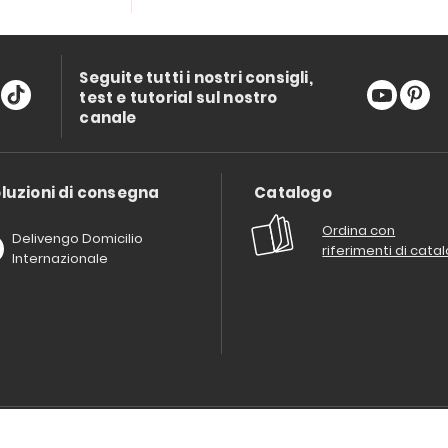
Seguite tutti i nostri consigli,
test e tutorial sul nostro
canale
luzioni di consegna
Catalogo
Ordina con
Delivengo Domicilio
riferimenti di cata
Internazionale
Chi siamo?
I nostri impegni
Condizioni delle offerta