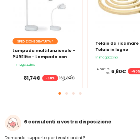
SPEDIZIONE GRATUITA *
Telaio da ricamare 
Telaio in legno
Lampada multifunzionale -
PURElite - Lampada con
In magazzino
lente d'ingrandimento
In magazzino
PURElite Tri Spectrum
A partire
6,80€
-50
de
81,74€
163,34€
-50%
6 consulenti a vostra disposizione
Domande, supporto per i vostri ordini ?