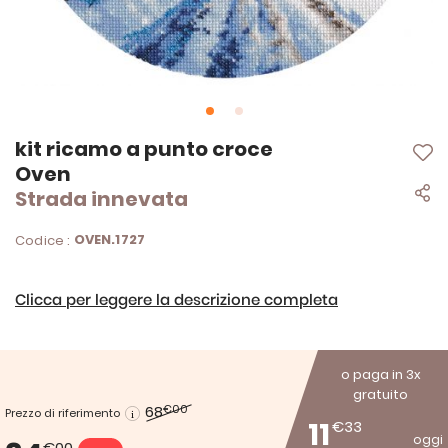
Vai
kit ricamo a punto croce
all'inizio
Oven
della
Strada innevata
galleria
di
immagini
OVEN.1727
Codice :
Clicca per leggere la descrizione completa
o paga in 3x
gratuito
68
€00
Prezzo di riferimento
11
€33
oggi
€00