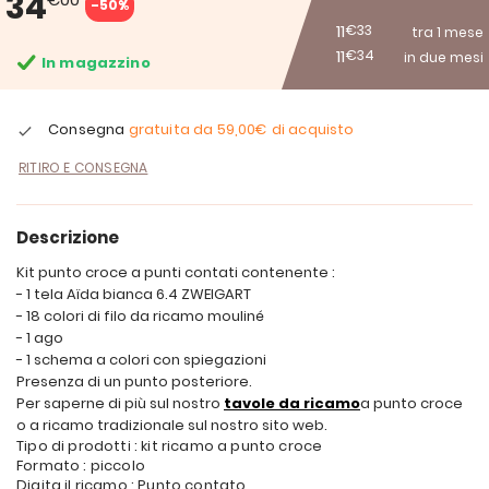
34
-50%
11
€33
tra 1 mese
11
€34
in due mesi
In magazzino
Consegna
gratuita da
59,00€
di acquisto
RITIRO E CONSEGNA
Descrizione
Kit punto croce a punti contati contenente :
- 1 tela Aïda bianca 6.4 ZWEIGART
- 18 colori di filo da ricamo mouliné
- 1 ago
- 1 schema a colori con spiegazioni
Presenza di un punto posteriore.
Per saperne di più sul nostro
tavole da ricamo
a punto croce
o a ricamo tradizionale sul nostro sito web.
Tipo di prodotti : kit ricamo a punto croce
Formato : piccolo
Digita il ricamo : Punto contato