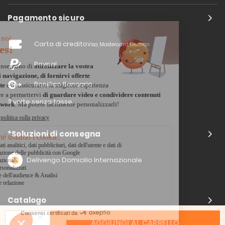
Pagamento sicuro
Carta di credito
Visa, Mastercard, Electron
Paypal
Bonifico Bancario
3 volte senza tasse
*Soluzioni di consegna
Delivengo Domicilio Internazionale
Catalogo
AGGIUNGI AL CARRELLO