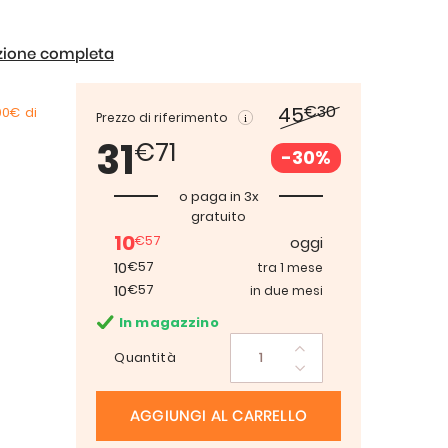
izione completa
€30
45
00€
di
Prezzo di riferimento
31
€71
-30%
o paga in 3x
gratuito
10
€57
oggi
10
€57
tra 1 mese
10
€57
in due mesi
In magazzino
Quantità
AGGIUNGI AL CARRELLO