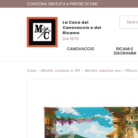
CONSEGNA GRATUITA A PARTIRE DE 59€
La Casa del
Canovaccio e del
Ricamo
Dal 1976
CANOVACCIO
RICAMI &
DIAGRAMMI
Casa
Attività creative & DIY
Attività creative vari
Pittur
Vai
alla
fine
della
galleria
di
immagini