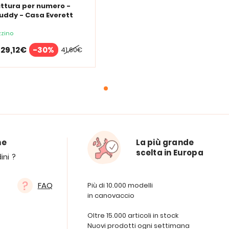
pittura per numero -
uddy - Casa Everett
zino
29,12€
-30%
41,60€
ne
La più grande
scelta in Europa
ini ?
FAQ
Più di 10.000 modelli
in canovaccio
Oltre 15.000 articoli in stock
Nuovi prodotti ogni settimana