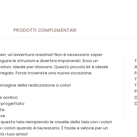
PRODOTTI COMPLEMENTARI
eri, un'avventura creativa! Non è necessario saper
uire le istruzioni e divertirsi imparando. Ecco un
T
ivo, ideale per rilassarsi. Questo piccolo kit è ideale
A
 regalo. Forse troverete una nuova vocazione.
F
T
mmagine della realizzazione a colori
T
P
e acrilico
D
e-progettato
D
ete
ese
uesta tela riempiendo le caselle della tela con i colori
 i colori quando è necessario. È facile e veloce per un
à i tuoi amici!