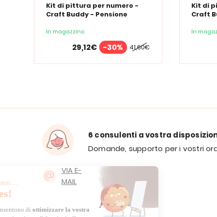
Kit di pittura per numero -
Kit di 
Craft Buddy - Pensione
Craft B
serena
In magazzino
In magaz
29,12€
-30%
41,60€
6 consulenti a vostra disposizio
Domande, supporto per i vostri ord
VIA E-
MAIL