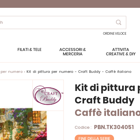
Search
ORDINE VELOCE
FILATI & TELE
ACCESSORI &
ATTIVITÀ
MERCERIA
CREATIVE & DIY
a per numero
Kit di pittura per numero - Craft Buddy - Caffè italiano
Kit di pittur
Craft Buddy
Caffè italian
PBN.TK304051
Codice :
FINE DELLA SERIE