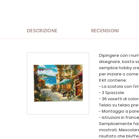
all'inizio
della
galleria
di
immagini
DESCRIZIONE
RECENSIONI
Dipingere con i num
disegnare, basta seg
semplice hobby creat
per iniziare o come
Il kit contiene:
- La scatola con l'i
- 3 Spazzole
- 36 vasetti di color
Telaio su telaio pr
- Montaggio a par
- Istruzioni in franc
Semplicemente fai q
mostrati. Mescolare
risultato che bluffer