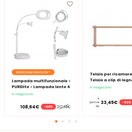
SPEDIZIONE GRATUITA *
Telaio per ricamare
Telaio a clip di legn
Lampada multifunzionale -
PURElite - Lampada lente 4
In magazzino
in 1
In magazzino
A
33,45€
-50%
partire
108,64€
217,14€
de
-50%