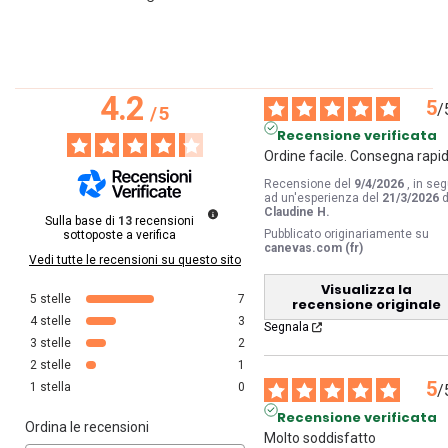
4.2
5
/
/
5
Recensione verificata
Ordine facile. Consegna rapid
Recensione del
9/4/2026
, in seg
ad un'esperienza del
21/3/2026
d
Claudine H.
Sulla base di
13
recensioni
Pubblicato originariamente su
sottoposte a verifica
canevas.com (fr)
Vedi tutte le recensioni su questo sito
Visualizza la
5
stelle
7
recensione originale
4
stelle
3
Segnala
3
stelle
2
2
stelle
1
5
1
stella
0
/
Recensione verificata
Ordina le recensioni
Molto soddisfatto