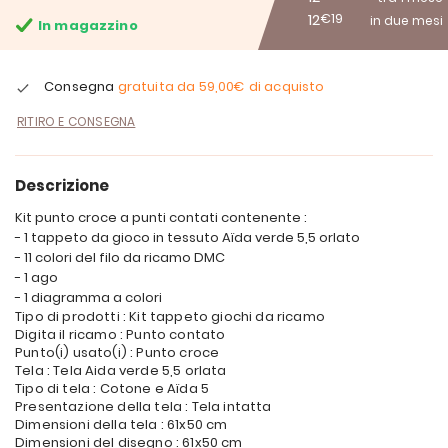
12
€19
in due mesi
In magazzino
Consegna
gratuita da
59,00€
di acquisto
RITIRO E CONSEGNA
Descrizione
Kit punto croce a punti contati contenente :
- 1 tappeto da gioco in tessuto Aïda verde 5,5 orlato
- 11 colori del filo da ricamo DMC
- 1 ago
- 1 diagramma a colori
Tipo di prodotti : Kit tappeto giochi da ricamo
Digita il ricamo : Punto contato
Punto(i) usato(i) : Punto croce
Tela : Tela Aida verde 5,5 orlata
Tipo di tela : Cotone e Aïda 5
Presentazione della tela : Tela intatta
Dimensioni della tela : 61x50 cm
Dimensioni del disegno : 61x50 cm