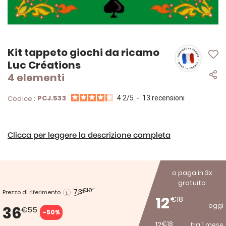
Vai
Kit tappeto giochi da ricamo
all'inizio
Luc Créations
della
4 elementi
galleria
di
immagini
PCJ.533
Codice :
4.2
/
5
-
13
recensioni
Clicca per leggere la descrizione completa
o paga in 3x
gratuito
73
€10
Prezzo di riferimento
12
€18
oggi
36
€55
-50%
12
€18
tra 1 mese