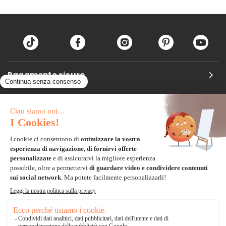
Pagamento sicuro
Carta di credito
Visa, Mastercard, Electron
Paypal
Bonifico Bancario
3 volte senza tasse
*Soluzioni di consegna
Delivengo Domicilio Internazionale