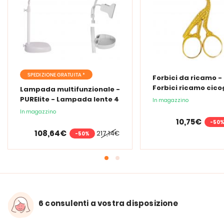
SPEDIZIONE GRATUITA *
Forbici da ricamo -
Forbici ricamo cic
Lampada multifunzionale -
PURElite - Lampada lente 4
In magazzino
in 1
In magazzino
10,75€
-50
108,64€
217,14€
-50%
6 consulenti a vostra disposizione