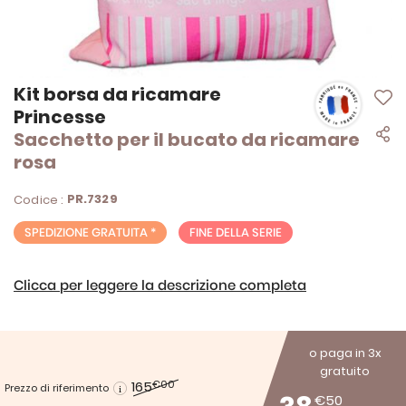
Vai
Kit borsa da ricamare
all'inizio
Princesse
della
Sacchetto per il bucato da ricamare
galleria
di
rosa
immagini
PR.7329
Codice :
SPEDIZIONE GRATUITA *
FINE DELLA SERIE
Clicca per leggere la descrizione completa
o paga in 3x
gratuito
165
€00
Prezzo di riferimento
€50