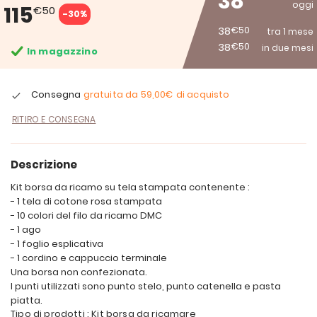
38
oggi
115
€50
-30%
38
€50
tra 1 mese
38
€50
in due mesi
In magazzino
Consegna
gratuita da
59,00€
di acquisto
RITIRO E CONSEGNA
Descrizione
Kit borsa da ricamo su tela stampata contenente :
- 1 tela di cotone rosa stampata
- 10 colori del filo da ricamo DMC
- 1 ago
- 1 foglio esplicativa
- 1 cordino e cappuccio terminale
Una borsa non confezionata.
I punti utilizzati sono punto stelo, punto catenella e pasta
piatta.
Tipo di prodotti : Kit borsa da ricamare