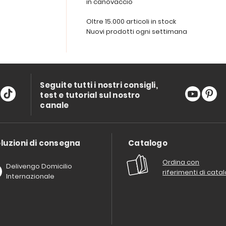
in canovaccio
Oltre 15.000 articoli in stock
Nuovi prodotti ogni settimana
Seguite tutti i nostri consigli,
test e tutorial sul nostro
canale
luzioni di consegna
Catalogo
Ordina con
Delivengo Domicilio
riferimenti di cata
Internazionale