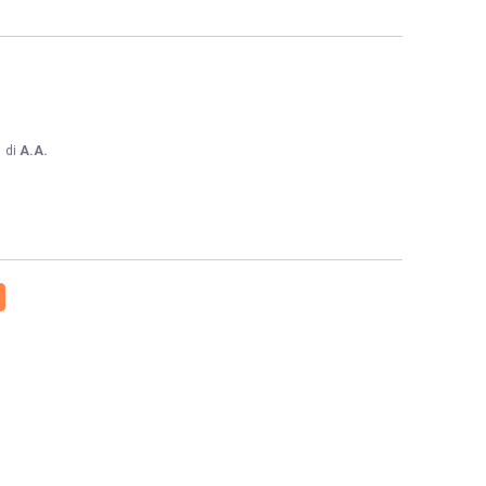
1
di
A.A.