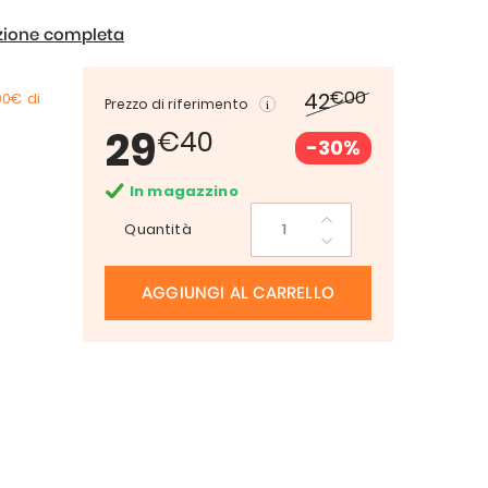
izione completa
€00
42
00€
di
Prezzo di riferimento
29
€40
-30%
In magazzino
Quantità
AGGIUNGI AL CARRELLO