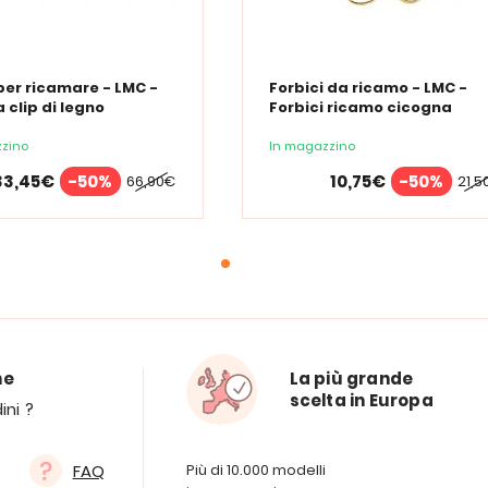
per ricamare - LMC -
Forbici da ricamo - LMC -
a clip di legno
Forbici ricamo cicogna
zino
In magazzino
33,45€
-50%
10,75€
-50%
66,90€
21,5
ne
La più grande
scelta in Europa
ini ?
FAQ
Più di 10.000 modelli