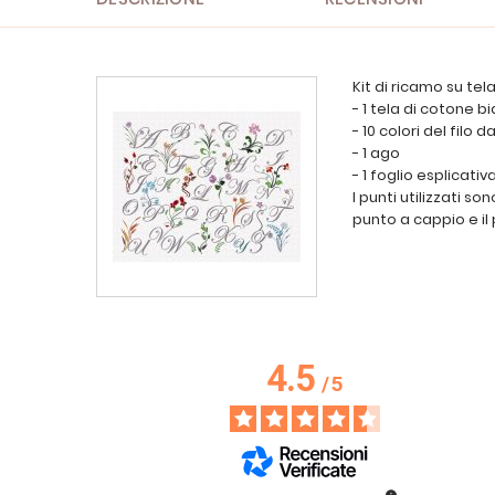
Kit di ricamo su te
- 1 tela di cotone 
- 10 colori del filo
- 1 ago
- 1 foglio esplicativ
I punti utilizzati so
punto a cappio e il
4.5
/
5