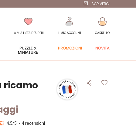
SCRIVERCI
LA MIA LISTA DESIDERI
IL MIO ACCOUNT
CARRELLO
PUZZLE &
PROMOZIONI
NOVITÀ
MINIATURE
da ricamo
vaggi
4.5
/
5
-
4
recensioni