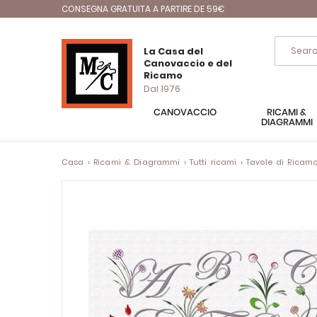
CONSEGNA GRATUITA A PARTIRE DE 59€
La Casa del
Canovaccio e del
Ricamo
Dal 1976
CANOVACCIO
RICAMI &
DIAGRAMMI
Casa
Ricami & Diagrammi
Tutti ricami
Tavole di Ricam
Vai
alla
fine
della
galleria
di
immagini