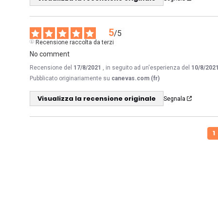
5
/
5
Recensione raccolta da terzi
No comment
Recensione del
17/8/2021
, in seguito ad un'esperienza del
10/8/202
Pubblicato originariamente su
canevas.com (fr)
Visualizza la recensione originale
Segnala
1