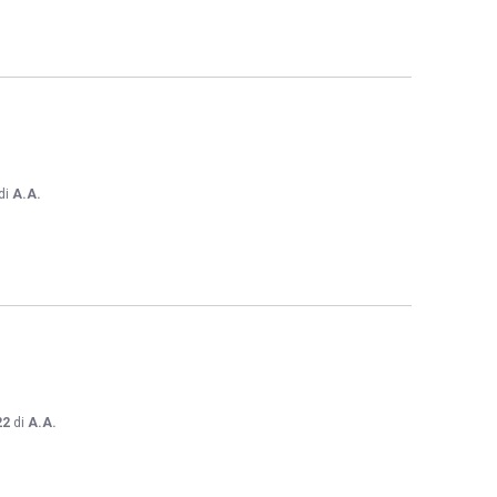
di
A.A.
22
di
A.A.