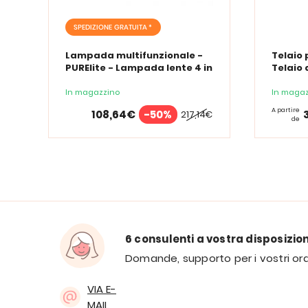
SPEDIZIONE GRATUITA *
Lampada multifunzionale -
Telaio 
PURElite - Lampada lente 4 in
Telaio 
1
In magazzino
In magaz
A partire
108,64€
-50%
217,14€
de
6 consulenti a vostra disposizio
Domande, supporto per i vostri ord
VIA E-
MAIL