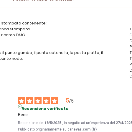
la stampata contenente :
bianca stampata
T
 da ricamo DMC
F
D
a
P
no il punto gambo, il punto catenella, la pasta piatta, il
T
 punto nodo.
T
P
D
D
5
/
5
Recensione verificata
Bene
Recensione del
18/5/2025
, in seguito ad un'esperienza del
27/4/202
Pubblicato originariamente su
canevas.com (fr)