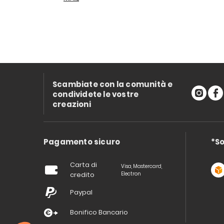
Scambiate con la comunità e
condividete le vostre
creazioni
Pagamento sicuro
*So
Carta di
Visa, Mastercard,
credito
Electron
Paypal
Bonifico Bancario