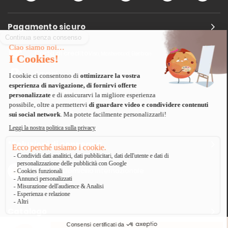
Pagamento sicuro
Carta di credito
Visa, Mastercard, Electron
Paypal
Bonifico Bancario
3 volte senza tasse
*Soluzioni di consegna
Delivengo Domicilio Internazionale
Catalogo