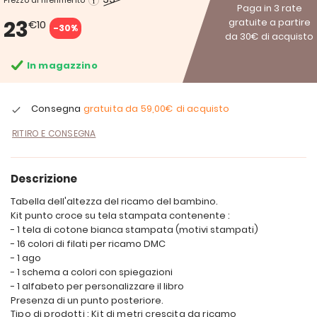
Prezzo di riferimento
Paga in 3 rate
23
gratuite a partire
€10
-30%
da 30€ di acquisto
In magazzino
Consegna
gratuita da
59,00€
di acquisto
RITIRO E CONSEGNA
Descrizione
Tabella dell'altezza del ricamo del bambino.
Kit punto croce su tela stampata contenente :
- 1 tela di cotone bianca stampata (motivi stampati)
- 16 colori di filati per ricamo DMC
- 1 ago
- 1 schema a colori con spiegazioni
- 1 alfabeto per personalizzare il libro
Presenza di un punto posteriore.
Tipo di prodotti : Kit di metri crescita da ricamo