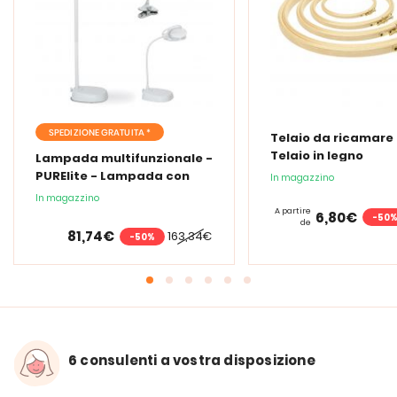
SPEDIZIONE GRATUITA *
Telaio da ricamare 
Telaio in legno
Lampada multifunzionale -
PURElite - Lampada con
In magazzino
lente d'ingrandimento
In magazzino
PURElite Tri Spectrum
A partire
6,80€
-50
de
81,74€
163,34€
-50%
6 consulenti a vostra disposizione