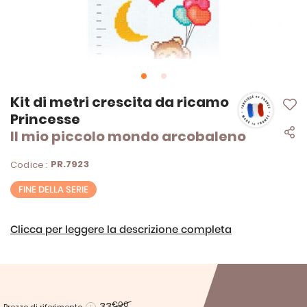
Vai
Kit di metri crescita da ricamo
all'inizio
Princesse
della
Il mio piccolo mondo arcobaleno
galleria
di
immagini
PR.7923
Codice :
FINE DELLA SERIE
Clicca per leggere la descrizione completa
33
€00