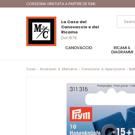
CONSEGNA GRATUITA A PARTIRE DE 59€
La Casa del
Canovaccio e del
Ricamo
Dal 1976
CANOVACCIO
RICAMI &
DIAGRAMMI
Casa
Accessori & Merceria
Creazione e riparazione
Bot
Vai
alla
fine
della
galleria
di
immagini