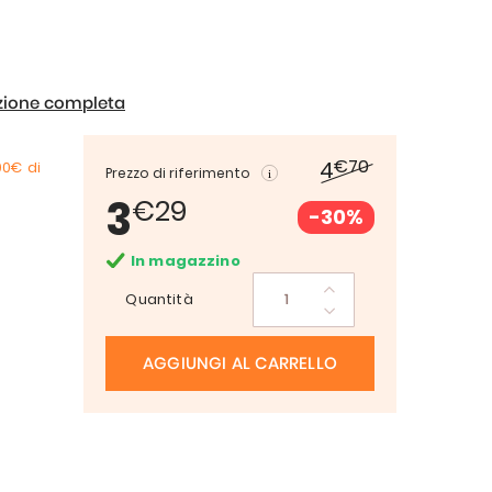
izione completa
€70
4
00€
di
Prezzo di riferimento
3
€29
-30%
In magazzino
Quantità
AGGIUNGI AL CARRELLO