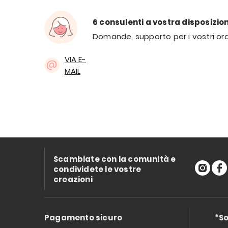
6 consulenti a vostra disposizio
Domande, supporto per i vostri ord
VIA E-
MAIL
Scambiate con la comunità e
condividete le vostre
creazioni
Pagamento sicuro
*So