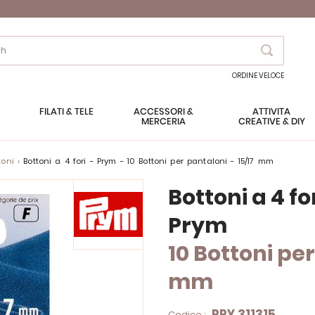
Search
ORDINE VELOCE
FILATI & TELE
ACCESSORI &
ATTIVITÀ
MERCERIA
CREATIVE & DIY
toni
Bottoni a 4 fori - Prym - 10 Bottoni per pantaloni - 15/17 mm
Bottoni a 4 fo
Prym
10 Bottoni per
mm
PRY.311315
Codice :