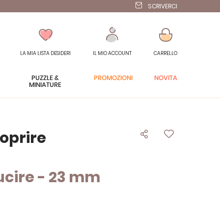
SCRIVERCI
LA MIA LISTA DESIDERI
IL MIO ACCOUNT
CARRELLO
PUZZLE &
PROMOZIONI
NOVITÀ
MINIATURE
coprire
ucire - 23 mm