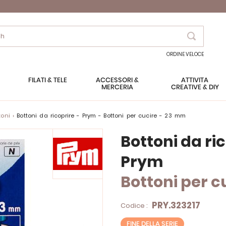
Search
ORDINE VELOCE
FILATI & TELE
ACCESSORI &
ATTIVITÀ
MERCERIA
CREATIVE & DIY
toni
Bottoni da ricoprire - Prym - Bottoni per cucire - 23 mm
Bottoni da ri
Prym
Bottoni per c
PRY.323217
Codice :
FINE DELLA SERIE