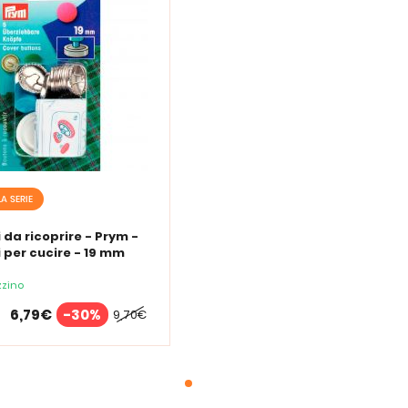
LA SERIE
 da ricoprire - Prym -
 per cucire - 19 mm
zino
6,79€
-30%
9,70€