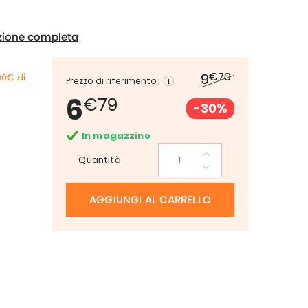
izione completa
€70
9
00€
di
Prezzo di riferimento
6
€79
-30%
In magazzino
Quantità
AGGIUNGI AL CARRELLO