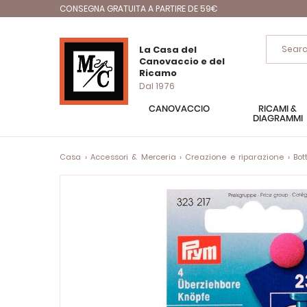
CONSEGNA GRATUITA A PARTIRE DE 59€
La Casa del
Canovaccio e del
Ricamo
Dal 1976
CANOVACCIO
RICAMI &
DIAGRAMMI
Casa
Accessori & Merceria
Creazione e riparazione
Bot
Vai
alla
fine
della
galleria
di
immagini