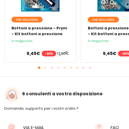
FINE DELLA SERIE
FINE DELLA SERIE
Bottoni a pressione - Prym
Bottoni a pressione
- Kit bottoni a pressione
- Kit bottoni a pres
Jersey - 10 mm
Jersey - 10 mm
In magazzino
In magazzino
9,45€
9,45€
13,50€
-30%
-30
6 consulenti a vostra disposizione
Domande, supporto per i vostri ordini ?
VIA E-MAIL
FAQ