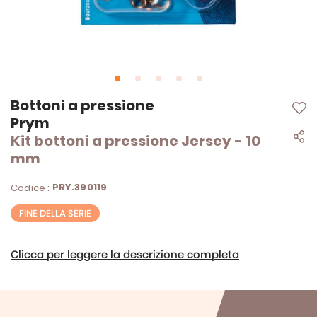
Vai
Bottoni a pressione
all'inizio
Prym
della
Kit bottoni a pressione Jersey - 10
galleria
di
mm
immagini
PRY.390119
Codice :
FINE DELLA SERIE
Clicca per leggere la descrizione completa