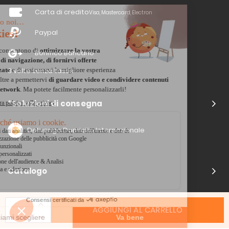
Carta di credito
Visa, Mastercard, Electron
Paypal
Bonifico Bancario
3 volte senza tasse
*Soluzioni di consegna
Delivengo Domicilio Internazionale
Catalogo
AGGIUNGI AL CARRELLO