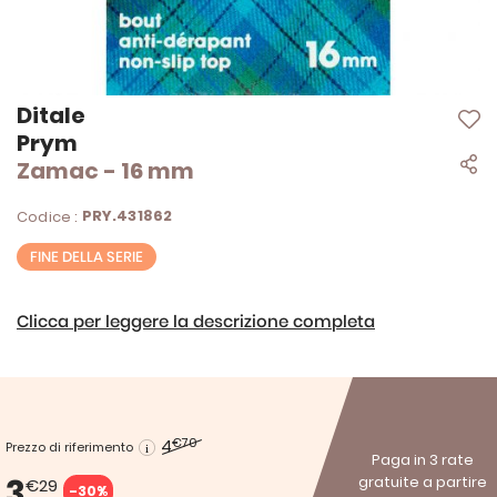
Vai
Ditale
all'inizio
Prym
della
Zamac - 16 mm
galleria
di
immagini
PRY.431862
Codice :
FINE DELLA SERIE
Clicca per leggere la descrizione completa
4
€70
Prezzo di riferimento
Paga in 3 rate
3
gratuite a partire
€29
-30%