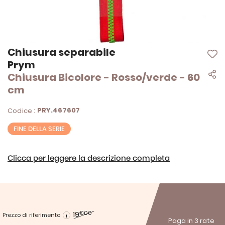
Vai
Chiusura separabile
all'inizio
Prym
della
Chiusura Bicolore - Rosso/verde - 60
galleria
di
cm
immagini
PRY.467607
Codice :
FINE DELLA SERIE
Clicca per leggere la descrizione completa
19
€00
Prezzo di riferimento
Paga in 3 rate