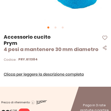
Vai
Accessorio cucito
all'inizio
Prym
della
4 pesi a mantenere 30 mm diametro
galleria
di
immagini
PRY.611384
Codice :
Clicca per leggere la descrizione completa
32
€50
Prezzo di riferimento
Paga in 3 rate
gratuite a partire
€75