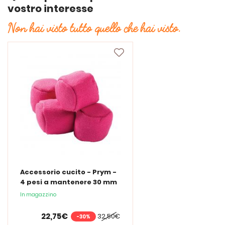
vostro interesse
Non hai visto tutto quello che hai visto.
Accessorio cucito - Prym -
4 pesi a mantenere 30 mm
diametro
In magazzino
22,75€
32,50€
-30%