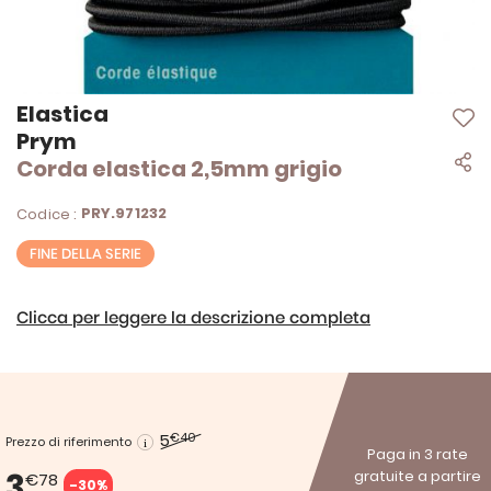
Vai
Elastica
all'inizio
Prym
della
Corda elastica 2,5mm grigio
galleria
di
immagini
PRY.971232
Codice :
FINE DELLA SERIE
Clicca per leggere la descrizione completa
5
€40
Prezzo di riferimento
Paga in 3 rate
3
gratuite a partire
€78
-30%