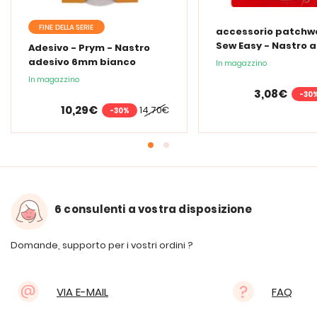
FINE DELLA SERIE
accessorio patchwo
Sew Easy - Nastro 
Adesivo - Prym - Nastro
6mm trasparente
adesivo 6mm bianco
In magazzino
In magazzino
3,08€
-30
10,29€
14,70€
-30%
6 consulenti a vostra disposizione
Domande, supporto per i vostri ordini ?
VIA E-MAIL
FAQ