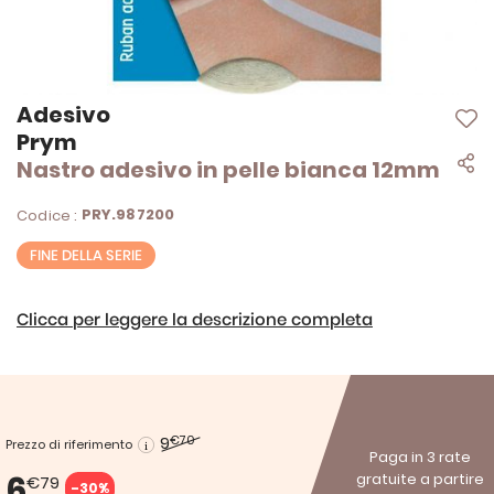
Vai
Adesivo
all'inizio
Prym
della
Nastro adesivo in pelle bianca 12mm
galleria
di
immagini
PRY.987200
Codice :
FINE DELLA SERIE
Clicca per leggere la descrizione completa
9
€70
Prezzo di riferimento
Paga in 3 rate
6
gratuite a partire
€79
-30%