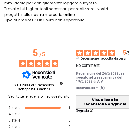
mm, ideale per abbigliamento leggero e layette.
Trovate tutti gli articoli necessari per realizzare i vostri
progetti
nella nostra merceria online
.
Tipo di prodotti : Chiusura non separabile
5
5
/
/
5
Recensione raccolta da terzi
No comment
Recensione del
26/5/2022
, in
seguito ad un'esperienza del
19/5/2022
di
A.A.
Sulla base di
1
recensioni
canevas.com (fr)
sottoposte a verifica
Vedi tutte le recensioni su questo sito
Visualizza la
recensione originale
5
stelle
1
Segnala
4
stelle
0
3
stelle
0
2
stelle
0