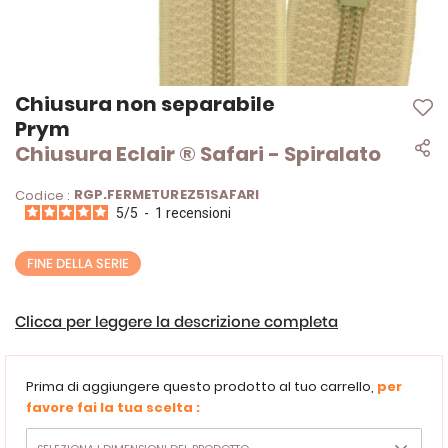
Vai
Chiusura non separabile
all'inizio
Prym
della
Chiusura Eclair ® Safari - Spiralato
galleria
di
immagini
RGP.FERMETUREZ51SAFARI
Codice :
5
/
5
-
1
recensioni
FINE DELLA SERIE
Clicca per leggere la descrizione completa
Prima di aggiungere questo prodotto al tuo carrello,
per
favore fai la tua scelta :