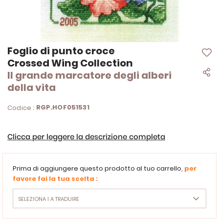
Vai
Foglio di punto croce
all'inizio
Crossed Wing Collection
della
Il grande marcatore degli alberi
galleria
di
della vita
immagini
RGP.HOF051531
Codice :
Clicca per leggere la descrizione completa
Prima di aggiungere questo prodotto al tuo carrello,
per
favore fai la tua scelta :