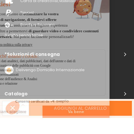
Carta di credito
Visa, Mastercard, Electron
Paypal
Bonifico Bancario
3 volte senza tasse
*Soluzioni di consegna
Delivengo Domicilio Internazionale
Catalogo
AGGIUNGI AL CARRELLO
Chi siamo?
I nostri impegni