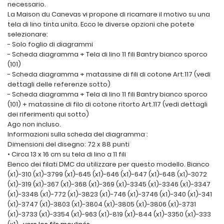
necessario.
La Maison du Canevas vi propone di ricamare il motivo su una
tela di lino tinta unita. Ecco le diverse opzioni che potete
selezionare:
- Solo foglio di diagrammi
- Scheda diagramma + Tela di lino 11 fili Bantry bianco sporco
(101)
- Scheda diagramma + matassine di fili di cotone Art.117 (vedi
dettagli delle referenze sotto)
- Scheda diagramma + Tela di lino 11 fili Bantry bianco sporco
(101) + matassine di filo di cotone ritorto Art.117 (vedi dettagli
dei riferimenti qui sotto)
Ago non incluso.
Informazioni sulla scheda del diagramma :
Dimensioni del disegno: 72 x 88 punti
• Circa 13 x 16 cm su tela di lino a 11 fili
Elenco dei filati DMC da utilizzare per questo modello. Bianco
(x1)-310 (x1)-3799 (x1)-645 (x1)-646 (x1)-647 (x1)-648 (x1)-3072
(x1)-319 (x1)-367 (x1)-368 (x1)-369 (x1)-3345 (x1)-3346 (x1)-3347
(x1)-3348 (x1)-772 (x1)-3823 (x1)-746 (x1)-3746 (x1)-340 (x1)-341
(x1)-3747 (x1)-3803 (x1)-3804 (x1)-3805 (x1)-3806 (x1)-3731
(x1)-3733 (x1)-3354 (x1)-963 (x1)-819 (x1)-844 (x1)-3350 (x1)-333