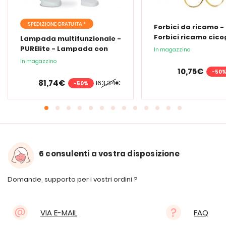
SPEDIZIONE GRATUITA *
Forbici da ricamo -
Forbici ricamo cic
Lampada multifunzionale -
PURElite - Lampada con
In magazzino
lente d'ingrandimento
In magazzino
PURElite Tri Spectrum
10,75€
-50
81,74€
163,34€
-50%
6 consulenti a vostra disposizione
Domande, supporto per i vostri ordini ?
VIA E-MAIL
FAQ